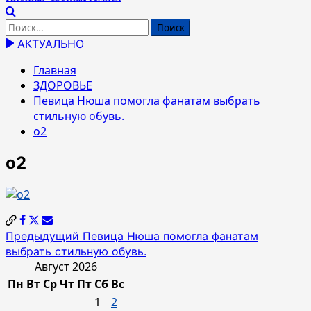
Найти:
АКТУАЛЬНО
Главная
ЗДОРОВЬЕ
Певица Нюша помогла фанатам выбрать
стильную обувь.
о2
о2
Навигация
Предыдущий
Певица Нюша помогла фанатам
выбрать стильную обувь.
по
Август 2026
записям
Пн
Вт
Ср
Чт
Пт
Сб
Вс
1
2