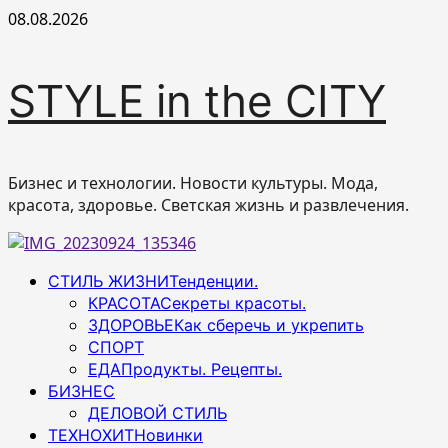
Перейти
08.08.2026
к
содержимому
STYLE in the CITY
Бизнес и технологии. Новости культуры. Мода,
красота, здоровье. Светская жизнь и развлечения.
Основное
СТИЛЬ ЖИЗНИ
Тенденции.
меню
КРАСОТА
Секреты красоты.
ЗДОРОВЬЕ
Как сберечь и укрепить
СПОРТ
ЕДА
Продукты. Рецепты.
БИЗНЕС
ДЕЛОВОЙ СТИЛЬ
ТЕХНОХИТ
Новинки