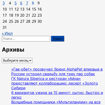
3
4
5
6
7
8
9
10
11
12
13
14
15
16
17
18
19
20
21
22
23
24
25
26
27
28
29
30
31
« Июл
Найти:
Архивы
Архивы
«Гав-обет» прозвучал: бренд AlphaPet впервые в
России устроил свадьбу для трех пар собак
ГК Natura Siberica и ресторан «Айна»
представляют коллаборацию: десерт «Золото
Сибири
6 вариантов ужина за 15 минут: сытно, быстро и
легко
Волшебные помощники «Мультиландии» на все