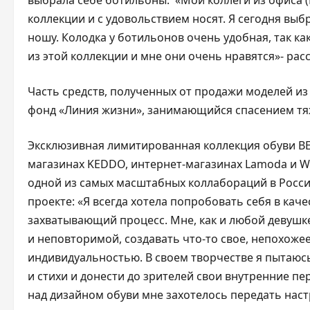
выбрала себе ботильоны. «Мои коллеги из офиса (M
коллекции и с удовольствием носят. Я сегодня вы
ношу. Колодка у ботильонов очень удобная, так к
из этой коллекции и мне они очень нравятся»- расс
Часть средств, полученных от продажи моделей из
фонд «Линия жизни», занимающийся спасением тя
Эксклюзивная лимитированная коллекция обуви B
магазинах KEDDO, интернет-магазинах Lamoda и Wil
одной из самых масштабных коллабораций в Росси
проекте: «Я всегда хотела попробовать себя в кач
захватывающий процесс. Мне, как и любой девушке
и неповторимой, создавать чт
о-то свое, непохожее
индивидуальностью. В своем творчестве я пытаюс
и стихи и донести до зрителей свои внутренние пе
над дизайном обуви мне захотелось передать наст