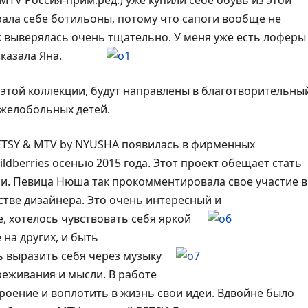
TV Россия-прим.ред.) уже купили себе обувь из этой
брала себе ботильоны, потому что сапоги вообще не
ак выверялась очень тщательно. У меня уже есть лоферы
казала Яна.
 этой коллекции, будут направлены в благотворительны
желобольных детей.
ETSY & MTV by NYUSHA появилась в фирменных
dberries осенью 2015 года. Этот проект обещает стать
и. Певица Нюша так прокомментировала свое участие в
естве дизайнера. Это очень интересный и
, х
отелось чувствовать себя яркой
 на других, и быть
ь выразить себя через музыку
реживания и мысли. В работе
роение и воплотить в жизнь свои идеи. Вдвойне было