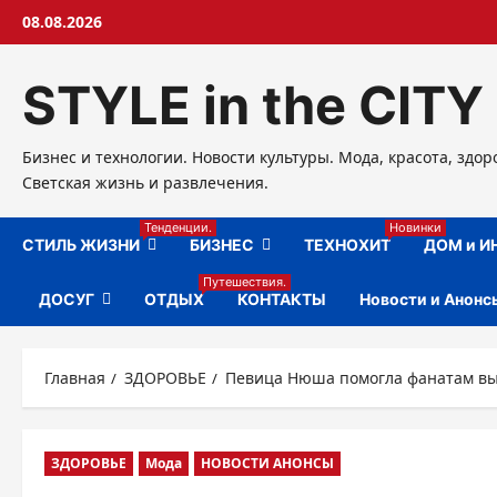
Перейти
08.08.2026
к
содержимому
STYLE in the CITY
Бизнес и технологии. Новости культуры. Мода, красота, здор
Светская жизнь и развлечения.
Тенденции.
Новинки
СТИЛЬ ЖИЗНИ
БИЗНЕС
ТЕХНОХИТ
ДОМ и И
Путешествия.
ДОСУГ
ОТДЫХ
КОНТАКТЫ
Новости и Анонс
Главная
ЗДОРОВЬЕ
Певица Нюша помогла фанатам вы
ЗДОРОВЬЕ
Мода
НОВОСТИ АНОНСЫ