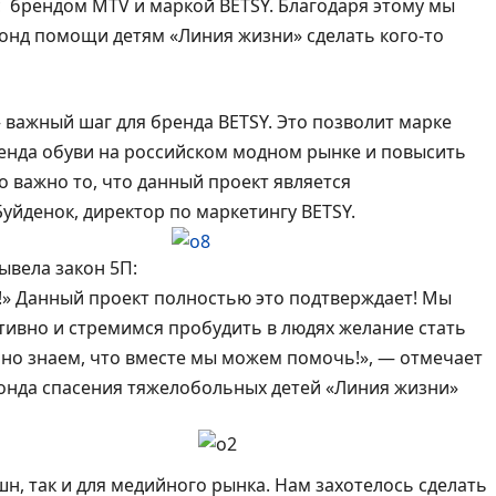
с брендом МТV и маркой BETSY. Благодаря этому мы
нд помощи детям «Линия жизни» сделать кого-то
 важный шаг для бренда BETSY. Это позволит марке
ренда обуви на российском модном рынке и повысить
о важно то, что данный проект является
уйденок, директор по маркети
нгу BETSY.
ывела закон 5П:
!» Данный проект полностью это подтверждает! Мы
тивно и стремимся пробудить в людях желание стать
но знаем, что вместе мы можем помочь!», — отмечает
онда спасения тяжелобольных детей «Линия жизни»
н, так и для медийного рынка. Нам захотелось сделать