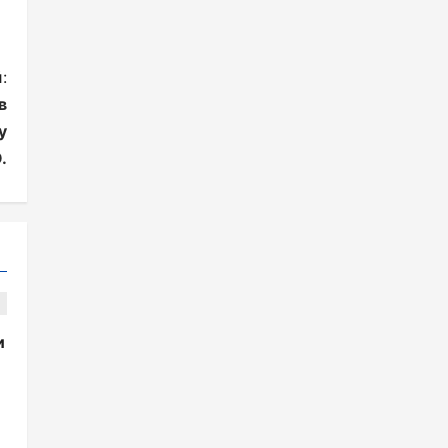
:
в
y
.
и