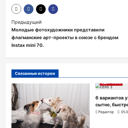
Н
Предыдущий
Молодые фотохудожники представили
а
флагманские арт-проекты в союзе с брендом
в
Instax mini 70.
и
г
а
Связанные истории
ЗДОРОВЬЕ
ц
и
6 вариантов у
я
сытно, быстро
Редактор
05.
п
о