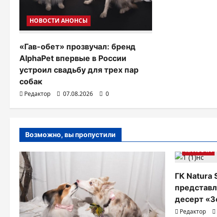
з
НОВОСТИ АНОНСЫ
а
п
«Гав-обет» прозвучал: бренд
AlphaPet впервые в России
и
устроил свадьбу для трех пар
с
собак
Редактор
07.08.2026
0
я
м
Возможно, вы пропустили
КРАСОТА
ГК Natura 
представл
десерт «З
Редактор