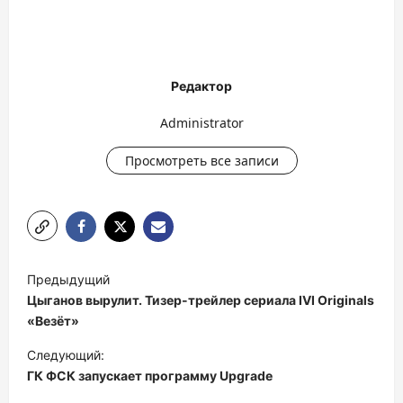
Редактор
Administrator
Просмотреть все записи
Н
Предыдущий
а
Цыганов вырулит. Тизер-трейлер сериала IVI Originals
в
«Везёт»
и
Следующий:
ГК ФСК запускает программу Upgrade
г