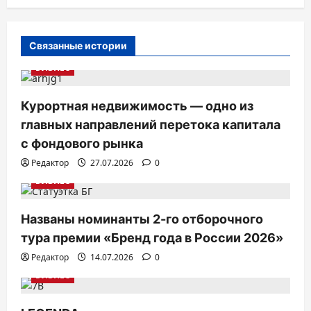
а
ц
и
Связанные истории
я
БИЗНЕС
п
Курортная недвижимость — одно из
о
главных направлений перетока капитала
з
с фондового рынка
а
Редактор
27.07.2026
0
п
БИЗНЕС
и
с
Названы номинанты 2-го отборочного
тура премии «Бренд года в России 2026»
я
Редактор
14.07.2026
0
м
БИЗНЕС