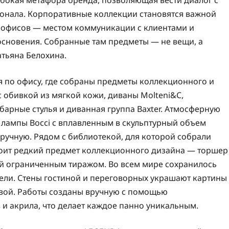
убокая метафора бренда, позволяющая вести диалог с
ионала. Корпоративные коллекции становятся важной
 офисов — местом коммуникации с клиентами и
основения. Собранные там предметы — не вещи, а
тьяна Белохина.
я по офису, где собраны предметы коллекционного и
 с обивкой из мягкой кожи, диваны Molteni&C,
 барные стулья и диванная группа Baxter. Атмосферную
 лампы Bocci с вплавленным в скульптурный объем
ручную. Рядом с библиотекой, для которой собрали
тоит редкий предмет коллекционного дизайна — торшер
ый ограниченным тиражом. Во всем мире сохранилось
ели. Стены гостиной и переговорных украшают картины
вой. Работы созданы вручную с помощью
 и акрила, что делает каждое панно уникальным.