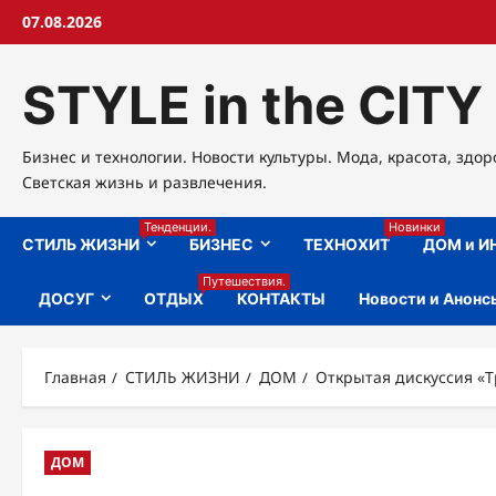
Перейти
07.08.2026
к
содержимому
STYLE in the CITY
Бизнес и технологии. Новости культуры. Мода, красота, здор
Светская жизнь и развлечения.
Тенденции.
Новинки
СТИЛЬ ЖИЗНИ
БИЗНЕС
ТЕХНОХИТ
ДОМ и И
Путешествия.
ДОСУГ
ОТДЫХ
КОНТАКТЫ
Новости и Анонс
Главная
СТИЛЬ ЖИЗНИ
ДОМ
Открытая дискуссия «
ДОМ