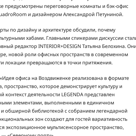
же предусмотрены переговорные комнаты и бэк-офис
uadroRoom и дизайнером Александрой Петуниной.
ерты по дизайну и архитектуре обсудили, почему
льтурными хабами. Главными спикерами дискуссии стал
вный редактор INTERIOR+DESIGN Татьяна Белохина. Он
уре, новой роли офисных пространств в современном
эти локации превращаются в точки притяжения.
«Идея офиса на Воздвиженке реализована в формате
а, пространство, которое демонстрирует культуру и
ый контекст деятельности LEGENDA представлен
ными элементами, выполненными в единичном
м и обширной библиотекой с собранием легендарной
нкциональных зон создают для гостей вариативность
тся экспозиционное мультисенсорное пространство,
 — «Северному порту».