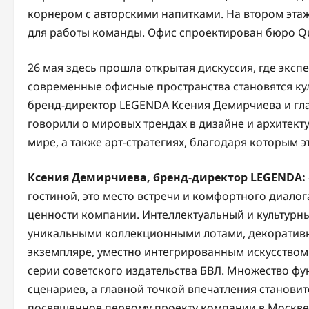
корнером с авторскими напитками. На втором эта
для работы команды. Офис спроектирован бюро Q
26 мая здесь прошла открытая дискуссия, где эксп
современные офисные пространства становятся ку
бренд-директор LEGENDA Ксения Демирчиева и гла
говорили о мировых трендах в дизайне и архитект
мире, а также арт-стратегиях, благодаря которым 
Ксения Демирчиева, бренд-директор LEGENDA:
гостиной, это место встречи и комфортного диалог
ценности компании. Интеллектуальный и культурн
уникальными коллекционными лотами, декоратив
экземпляре, уместно интегрированным искусство
серии советского издательства БВЛ. Множество фу
сценариев, а главной точкой впечатления станови
посвященное первому проекту компании в Москве