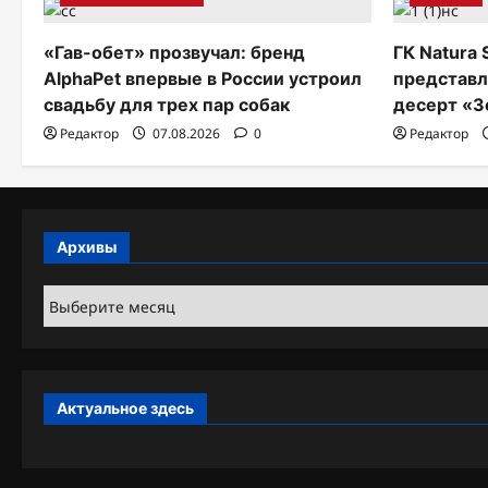
п
и
«Гав-обет» прозвучал: бренд
ГК Natura 
AlphaPet впервые в России устроил
представл
с
свадьбу для трех пар собак
десерт «З
я
Редактор
07.08.2026
0
Редактор
м
Архивы
Архивы
Актуальное здесь