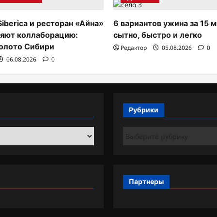
Siberica и ресторан «Айна»
6 вариантов ужина за 15 м
яют коллаборацию:
сытно, быстро и легко
олото Сибири
Редактор
05.08.2026
0
06.08.2026
0
Рубрики
Рубрики
Партнеры