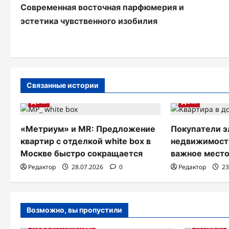
Современная восточная парфюмерия и
а
эстетика чувственного изобилия
в
и
г
а
Связанные истории
ДОМ
ДОМ
ц
и
«Метриум» и MR: Предложение
Покупатели э
я
квартир с отделкой white box в
недвижимости
Москве быстро сокращается
важное место
п
Редактор
28.07.2026
0
Редактор
23
о
з
Возможно, вы пропустили
а
НОВОСТИ АНОНСЫ
КРАСОТА