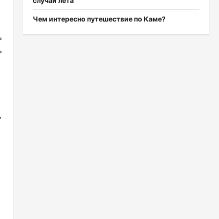
случаи лета
Чем интересно путешествие по Каме?
ь
ь
,