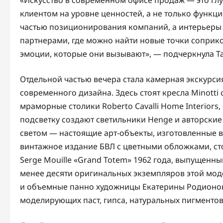
«Искусство в современном офисе продаж — это гл
клиентом на уровне ценностей, а не только функц
частью позиционирования компаний, а интерьеры
партнерами, где можно найти новые точки соприк
эмоции, которые они вызывают», — подчеркнула Та
Отдельной частью вечера стала камерная экскурси
современного дизайна. Здесь стоят кресла Minotti
мраморные столики Roberto Cavalli Home Interiors,
подсветку создают светильники Henge и авторские
светом — настоящие арт-объекты, изготовленные в
винтажное издание БВЛ с цветными обложками, с
Serge Mouille «Grand Totem» 1962 года, выпущенн
менее десяти оригинальных экземпляров этой мод
и объемные панно художницы Екатерины Родионо
моделирующих паст, гипса, натуральных пигментов