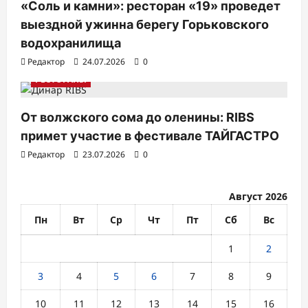
и
«Соль и камни»: ресторан «19» проведет
с
выездной ужинна берегу Горьковского
я
водохранилища
Редактор
24.07.2026
0
м
РЕСТОРАНЫ
От волжского сома до оленины: RIBS
примет участие в фестивале ТАЙГАСТРО
Редактор
23.07.2026
0
Август 2026
Пн
Вт
Ср
Чт
Пт
Сб
Вс
1
2
3
4
5
6
7
8
9
10
11
12
13
14
15
16