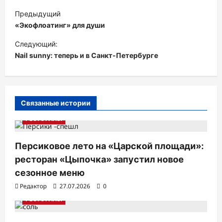
Н
Предыдущий
а
«Экофлоатинг» для души
в
Следующий:
и
Nail sunny: теперь и в Санкт-Петербурге
г
а
ц
Связанные истории
и
РЕСТОРАНЫ
я
п
Персиковое лето на «Царской площади»:
ресторан «Цыпочка» запустил новое
о
сезонное меню
з
Редактор
27.07.2026
0
а
РЕСТОРАНЫ
п