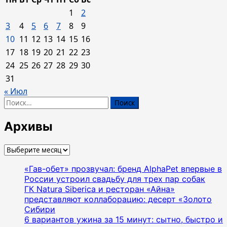
1
2
3
4
5
6
7
8
9
10
11
12
13
14
15
16
17
18
19
20
21
22
23
24
25
26
27
28
29
30
31
« Июл
Найти:
Архивы
Архивы
«Гав-обет» прозвучал: бренд AlphaPet впервые в
России устроил свадьбу для трех пар собак
ГК Natura Siberica и ресторан «Айна»
представляют коллаборацию: десерт «Золото
Сибири
6 вариантов ужина за 15 минут: сытно, быстро и