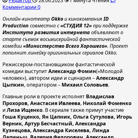
Редактор
28.06.2023
1 минута чтения
Комментарии 0
Онлайн-кинотеатр
Okko
и кинокомпания
ID
Production
совместно с
«СТУДИЯ 12»
при поддержке
Института развития интернета
объявляют о
старте съемок восьмисерийной фантастической
комедии
«Министерство Всего Хорошего»
. Проект
пополнит линейку оригинальных сериалов Okko.
Режиссером-постановщиком фантастической
комедии выступит
Александр Фомин
(«Молодой
человек»), автором идеи и сценария –
Александр
Цыпкин
, оператором –
Михаил Соловьев
.
Главные роли в проекте исполнят
Владислав
Прохоров, Анастасия Ивлеева
,
Николай Фоменко
и
Лиза Ищенко
. В сериале также примут участие
Гоша Куценко, Ян Цапник, Ольга Сутулова, Игорь
Верник, Артур Бесчастный, Александра
Кузнецова, Александра Киселева, Линда
Лапиньш, Валерия Федорович, Александр