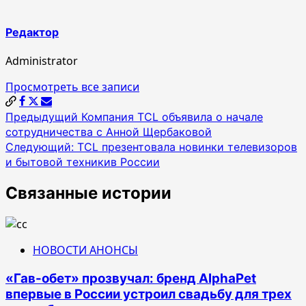
Редактор
Administrator
Просмотреть все записи
Навигация
Предыдущий
Компания TCL объявила о начале
сотрудничества с Анной Щербаковой
по
Следующий:
TCL презентовала новинки телевизоров
записям
и бытовой техникив России
Связанные истории
НОВОСТИ АНОНСЫ
«Гав-обет» прозвучал: бренд AlphaPet
впервые в России устроил свадьбу для трех