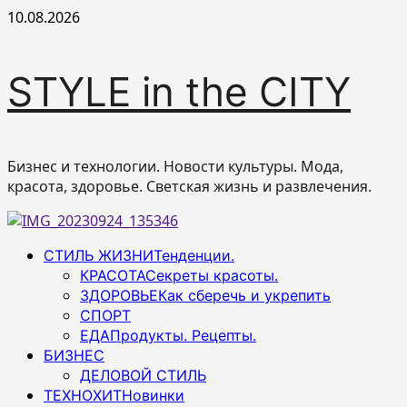
Перейти
10.08.2026
к
содержимому
STYLE in the CITY
Бизнес и технологии. Новости культуры. Мода,
красота, здоровье. Светская жизнь и развлечения.
Основное
СТИЛЬ ЖИЗНИ
Тенденции.
меню
КРАСОТА
Секреты красоты.
ЗДОРОВЬЕ
Как сберечь и укрепить
СПОРТ
ЕДА
Продукты. Рецепты.
БИЗНЕС
ДЕЛОВОЙ СТИЛЬ
ТЕХНОХИТ
Новинки