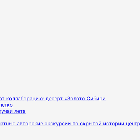
яют коллаборацию: десерт «Золото Сибири
легко
лучаи лета
латные авторские экскурсии по скрытой истории цент