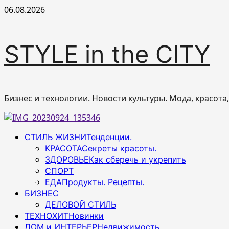
Перейти
06.08.2026
к
содержимому
STYLE in the CITY
Бизнес и технологии. Новости культуры. Мода, красота
Основное
СТИЛЬ ЖИЗНИ
Тенденции.
меню
КРАСОТА
Секреты красоты.
ЗДОРОВЬЕ
Как сберечь и укрепить
СПОРТ
ЕДА
Продукты. Рецепты.
БИЗНЕС
ДЕЛОВОЙ СТИЛЬ
ТЕХНОХИТ
Новинки
ДОМ и ИНТЕРЬЕР
Недвижимость.