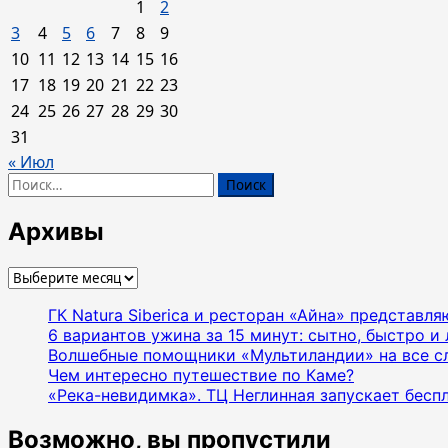
1
2
3
4
5
6
7
8
9
10
11
12
13
14
15
16
17
18
19
20
21
22
23
24
25
26
27
28
29
30
31
« Июл
Найти:
Архивы
Архивы
ГК Natura Siberica и ресторан «Айна» представл
6 вариантов ужина за 15 минут: сытно, быстро и 
Волшебные помощники «Мультиландии» на все с
Чем интересно путешествие по Каме?
«Река-невидимка». ТЦ Неглинная запускает бесп
Возможно, вы пропустили