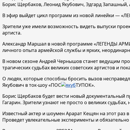
Борис Щербаков, Леонид Якубович, Эдгард Запашный,
В эфир выйдет цикл программ из новой линейки — «Л
Зрители уже имели возможность видеть выпуски прое
артиста.
Александр Маршал в новой программе «ЛЕГЕНДЫ АРМИИ
личного опыта армейской службы и ярких, неординар
В новом сезоне Андрей Чернышов станет ведущим прое
трагических судьбах великих советских артистов и по
О людях, которые способны бросить вызов несправедл
Якубович в ток-шоу «ПОС
ТУПОК».
Борис Щербаков будет вести новый документальный пр
Гагарин. Зрители узнают не просто о великих судьбах,
Известный актер и шоумен Арарат Кещян на этот раз 
Проведет увлекательные эксперименты и обязательно