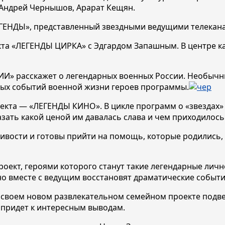
 Андрей Чернышов, Арарат Кещян.
ЕГЕНДЫ», представленный звездными ведущими телекана
кта «ЛЕГЕНДЫ ЦИРКА» с Эдгардом Запашным. В центре к
» расскажет о легендарных военных России. Необычн
ных событий военной жизни героев программы.
кта — «ЛЕГЕНДЫ КИНО». В цикле программ о «звездах» 
казать какой ценой им давалась слава и чем приходилос
ивости и готовы прийти на помощь, которые родились,
оект, героями которого станут такие легендарные лич
 но вместе с ведущим восстановят драматические событи
в своем новом развлекательном семейном проекте под
 придет к интересным выводам.