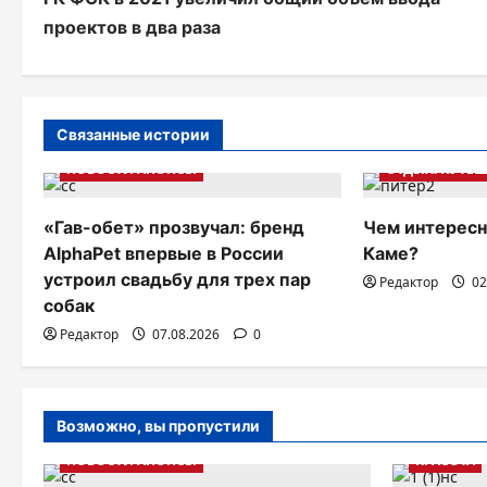
а
проектов в два раза
в
и
г
Связанные истории
а
НОВОСТИ АНОНСЫ
ОТДЫХ. ПУТЕШ
ц
«Гав-обет» прозвучал: бренд
Чем интересн
и
AlphaPet впервые в России
Каме?
устроил свадьбу для трех пар
я
Редактор
02
собак
п
Редактор
07.08.2026
0
о
з
Возможно, вы пропустили
а
НОВОСТИ АНОНСЫ
КРАСОТА
п