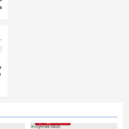
s
е
й
ТВ. РАДИО. КИНО.