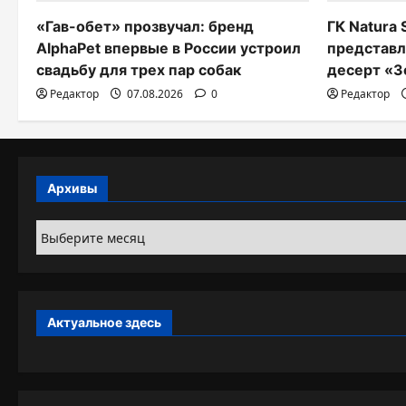
и
«Гав-обет» прозвучал: бренд
ГК Natura 
AlphaPet впервые в России устроил
представл
с
свадьбу для трех пар собак
десерт «З
я
Редактор
07.08.2026
0
Редактор
м
Архивы
Архивы
Актуальное здесь