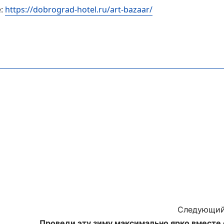
е:
https://dobrograd-hotel.ru/art-bazaar/
Следующий
Проведи эту зиму максимально ярко вместе 