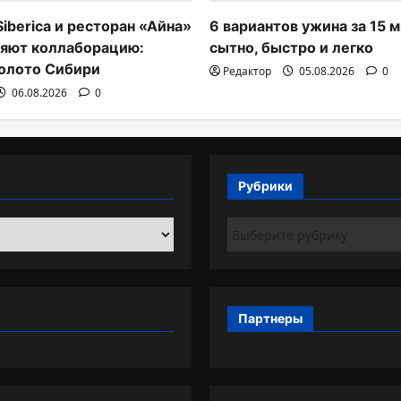
Siberica и ресторан «Айна»
6 вариантов ужина за 15 м
яют коллаборацию:
сытно, быстро и легко
олото Сибири
Редактор
05.08.2026
0
06.08.2026
0
Рубрики
Рубрики
Партнеры