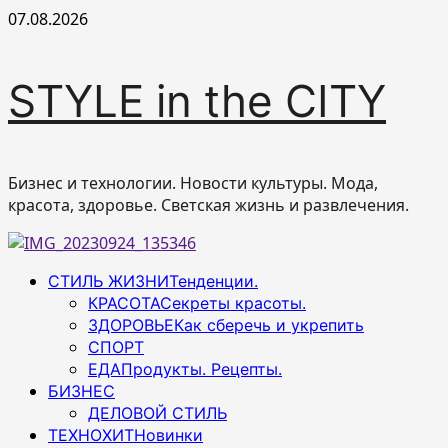
Перейти
07.08.2026
к
содержимому
STYLE in the CITY
Бизнес и технологии. Новости культуры. Мода,
красота, здоровье. Светская жизнь и развлечения.
Основное
СТИЛЬ ЖИЗНИ
Тенденции.
меню
КРАСОТА
Секреты красоты.
ЗДОРОВЬЕ
Как сберечь и укрепить
СПОРТ
ЕДА
Продукты. Рецепты.
БИЗНЕС
ДЕЛОВОЙ СТИЛЬ
ТЕХНОХИТ
Новинки