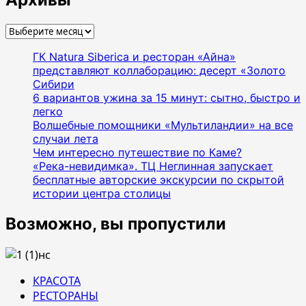
Архивы
ГК Natura Siberica и ресторан «Айна»
представляют коллаборацию: десерт «Золото
Сибири
6 вариантов ужина за 15 минут: сытно, быстро и
легко
Волшебные помощники «Мультиландии» на все
случаи лета
Чем интересно путешествие по Каме?
«Река-невидимка». ТЦ Неглинная запускает
бесплатные авторские экскурсии по скрытой
истории центра столицы
Возможно, вы пропустили
КРАСОТА
РЕСТОРАНЫ