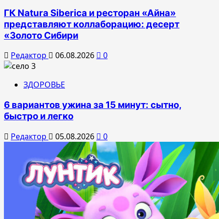
ГК Natura Siberica и ресторан «Айна»
представляют коллаборацию: десерт
«Золото Сибири
Редактор
06.08.2026
0
ЗДОРОВЬЕ
6 вариантов ужина за 15 минут: сытно,
быстро и легко
Редактор
05.08.2026
0