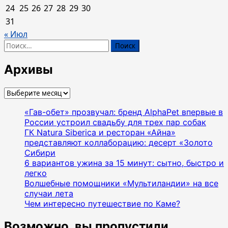
24
25
26
27
28
29
30
31
« Июл
Найти:
Архивы
Архивы
«Гав-обет» прозвучал: бренд AlphaPet впервые в
России устроил свадьбу для трех пар собак
ГК Natura Siberica и ресторан «Айна»
представляют коллаборацию: десерт «Золото
Сибири
6 вариантов ужина за 15 минут: сытно, быстро и
легко
Волшебные помощники «Мультиландии» на все
случаи лета
Чем интересно путешествие по Каме?
Возможно, вы пропустили