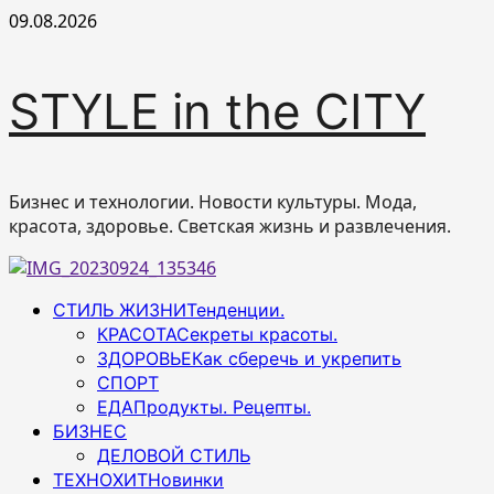
Перейти
09.08.2026
к
содержимому
STYLE in the CITY
Бизнес и технологии. Новости культуры. Мода,
красота, здоровье. Светская жизнь и развлечения.
Основное
СТИЛЬ ЖИЗНИ
Тенденции.
меню
КРАСОТА
Секреты красоты.
ЗДОРОВЬЕ
Как сберечь и укрепить
СПОРТ
ЕДА
Продукты. Рецепты.
БИЗНЕС
ДЕЛОВОЙ СТИЛЬ
ТЕХНОХИТ
Новинки