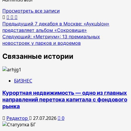
Просмотреть все записи
Навигация
Предыдущий
7 декабря в Москве: «АукцЫон»
представляет альбом «Сокровище»
по
Следующий:
«Метриум»: 13 премиальных
записям
новостроек у парков и водоемов
Связанные истории
БИЗНЕС
Курортная недвижимость — одно из главных
направлений перетока капитала с фондового
рынка
Редактор
27.07.2026
0