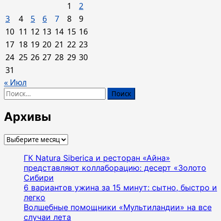
1
2
3
4
5
6
7
8
9
10
11
12
13
14
15
16
17
18
19
20
21
22
23
24
25
26
27
28
29
30
31
« Июл
Найти:
Архивы
Архивы
ГК Natura Siberica и ресторан «Айна»
представляют коллаборацию: десерт «Золото
Сибири
6 вариантов ужина за 15 минут: сытно, быстро и
легко
Волшебные помощники «Мультиландии» на все
случаи лета