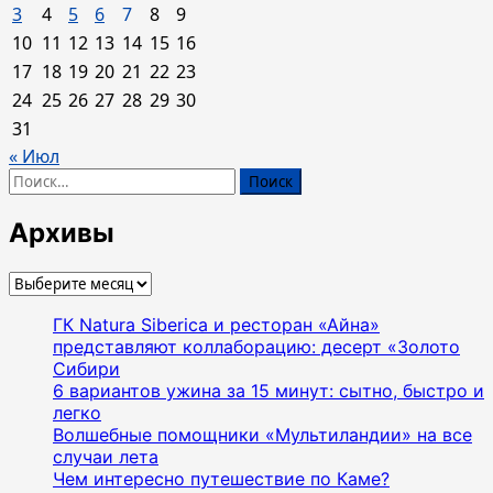
3
4
5
6
7
8
9
10
11
12
13
14
15
16
17
18
19
20
21
22
23
24
25
26
27
28
29
30
31
« Июл
Найти:
Архивы
Архивы
ГК Natura Siberica и ресторан «Айна»
представляют коллаборацию: десерт «Золото
Сибири
6 вариантов ужина за 15 минут: сытно, быстро и
легко
Волшебные помощники «Мультиландии» на все
случаи лета
Чем интересно путешествие по Каме?