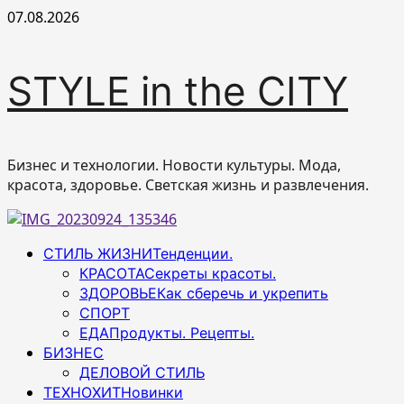
Перейти
07.08.2026
к
содержимому
STYLE in the CITY
Бизнес и технологии. Новости культуры. Мода,
красота, здоровье. Светская жизнь и развлечения.
Основное
СТИЛЬ ЖИЗНИ
Тенденции.
меню
КРАСОТА
Секреты красоты.
ЗДОРОВЬЕ
Как сберечь и укрепить
СПОРТ
ЕДА
Продукты. Рецепты.
БИЗНЕС
ДЕЛОВОЙ СТИЛЬ
ТЕХНОХИТ
Новинки