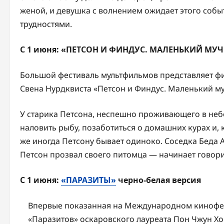
женой, и девушка с волнением ожидает этого собы
трудностями.
С 1 июня:
«ПЕТСОН И ФИНДУС. МАЛЕНЬКИЙ МУЧ
Большой фестиваль мультфильмов представляет фи
Свена Нурдквиста «Петсон и Финдус. Маленький м
У старика Петсона, неспешно проживающего в неб
наловить рыбу, позаботиться о домашних курах и, 
же иногда Петсону бывает одиноко. Соседка Беда 
Петсон прозвал своего питомца — начинает говори
С 1 июня:
«ПАРАЗИТЫ»
черно-белая версия
Впервые показанная на Международном кинофес
«Паразитов» оскаровского лауреата Пон Чжун Х