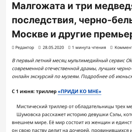
Малгожата и три медвед
последствия, черно-бел
Москве и другие премье
Редактор
28.05.2020
1 минута чтения
Коммен
В первый летний месяц мультимедийный сервис Ok
современной отечественной драмы, лучших черно-
онлайн экскурсий по музеям. Подробнее об июньск
С 1 июня: триллер
«ПРИДИ КО МНЕ»
Мистический триллер от обладательницы трех м
Шумовска расскажет историю девушки Сэлы, кото
внешнем мире. Её мир состоит из женщин и единст
он свою паству делит на дочерей, провинившихся и