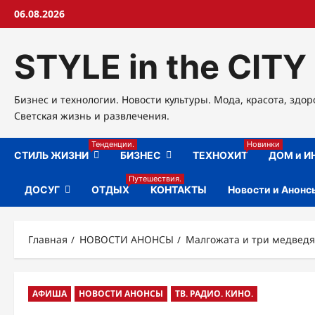
Перейти
06.08.2026
к
содержимому
STYLE in the CITY
Бизнес и технологии. Новости культуры. Мода, красота, здор
Светская жизнь и развлечения.
Тенденции.
Новинки
СТИЛЬ ЖИЗНИ
БИЗНЕС
ТЕХНОХИТ
ДОМ и И
Путешествия.
ДОСУГ
ОТДЫХ
КОНТАКТЫ
Новости и Анонс
Главная
НОВОСТИ АНОНСЫ
Малгожата и три медведя
АФИША
НОВОСТИ АНОНСЫ
ТВ. РАДИО. КИНО.