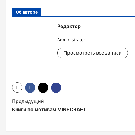
Об авторе
Редактор
Administrator
Просмотреть все записи
Н
Предыдущий
Книги по мотивам MINECRAFT
а
в
и