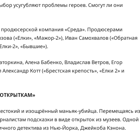
выбор усугубляют проблемы героев. Смогут ли они
 и продюсерской компания «Среда». Продюсерами
зова («Елки», «Мажор-2»), Иван Самохвалов («Обратная
Елки-2», «Бывшие»).
аторкина, Алена Бабенко, Владислав Ветров, Егор
лександр Котт («Брестская крепость», «Елки 2» и
 ОТКРЫТКАМ»
жестокий и изощрённый маньяк-убийца. Перемещаясь и
урналистам подсказки в виде открыток из музеев. Одной
тичного детектива из Нью-Йорка, Джейкоба Кэнона.