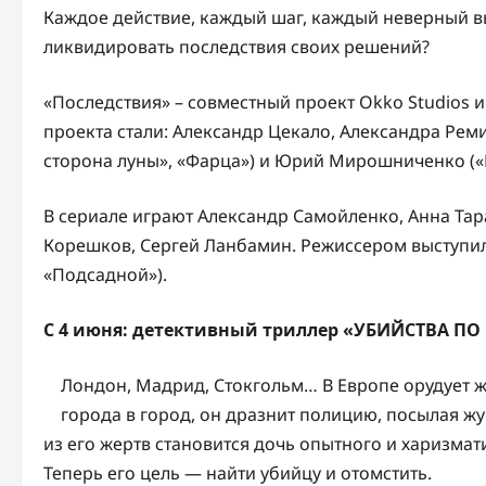
Каждое действие, каждый шаг, каждый неверный 
ликвидировать последствия своих решений?
«Последствия» – совместный проект Okko Studios
проекта стали: Александр Цекало, Александра Реми
сторона луны», «Фарца») и Юрий Мирошниченко («
В сериале играют Александр Самойленко, Анна Тар
Корешков, Cергей Ланбамин. Режиссером выступил А
«Подсадной»).
С 4 июня: детектив
ный триллер
«УБИЙСТВА ПО
Лондон, Мадрид, Стокгольм… В Европе орудует 
города в город, он дразнит полицию, посылая ж
из его жертв становится дочь опытного и харизма
Теперь его цель — найти убийцу и отомстить.