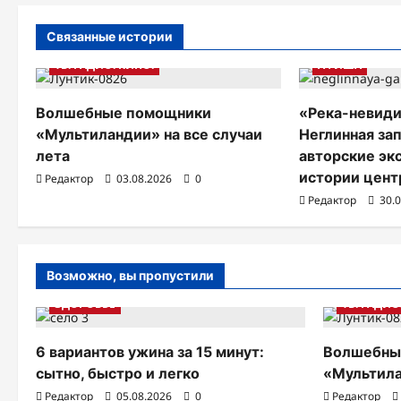
г
Связанные истории
а
ТВ. РАДИО. КИНО.
АФИША
ц
Волшебные помощники
«Река-невиди
и
«Мультиландии» на все случаи
Неглинная за
лета
авторские эк
я
истории цент
Редактор
03.08.2026
0
п
Редактор
30.
о
з
Возможно, вы пропустили
а
ЗДОРОВЬЕ
ТВ. РАДИО
п
и
6 вариантов ужина за 15 минут:
Волшебны
сытно, быстро и легко
«Мультила
с
Редактор
05.08.2026
0
Редактор