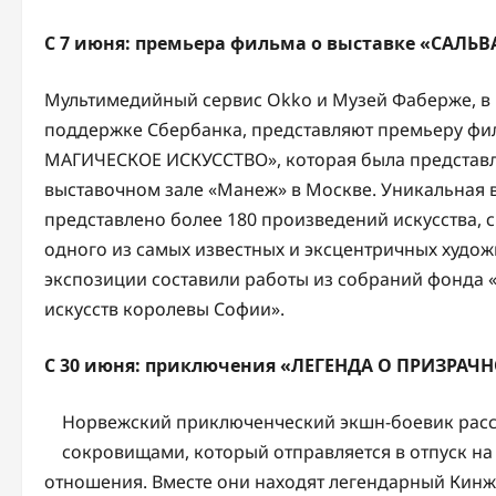
С 7 июня:
п
ремьера фильма о выставке
«
САЛЬВ
Мультимедийный сервис Okko и Музей Фаберже, в 
поддержке Сбербанка, представляют премьеру ф
МАГИЧЕСКОЕ ИСКУССТВО», которая была представлен
выставочном зале «Манеж» в Москве. Уникальная в
представлено более 180 произведений искусства, 
одного из самых известных и эксцентричных худо
экспозиции составили работы из собраний фонда «
искусств королевы Софии».
С 30 июня:
приключения
«ЛЕГЕНДА О ПРИЗРАЧ
Норвежский приключенческий экшн-боевик расс
сокровищами, который отправляется в отпуск на
отношения. Вместе они находят легендарный Кинж