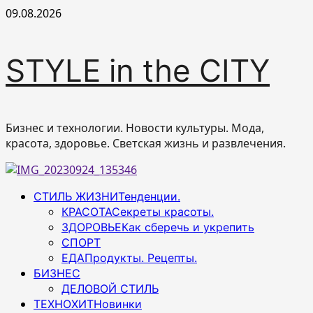
Перейти
09.08.2026
к
содержимому
STYLE in the CITY
Бизнес и технологии. Новости культуры. Мода,
красота, здоровье. Светская жизнь и развлечения.
Основное
СТИЛЬ ЖИЗНИ
Тенденции.
меню
КРАСОТА
Секреты красоты.
ЗДОРОВЬЕ
Как сберечь и укрепить
СПОРТ
ЕДА
Продукты. Рецепты.
БИЗНЕС
ДЕЛОВОЙ СТИЛЬ
ТЕХНОХИТ
Новинки