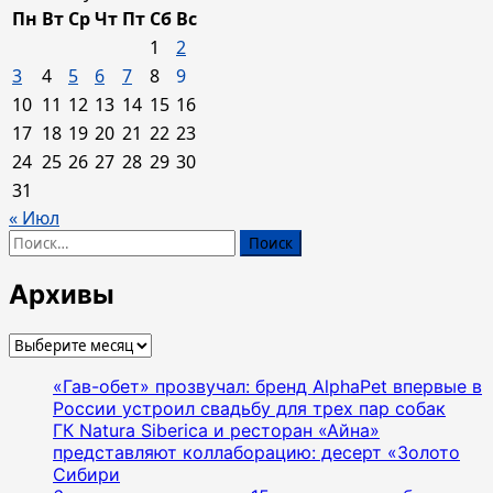
Пн
Вт
Ср
Чт
Пт
Сб
Вс
1
2
3
4
5
6
7
8
9
10
11
12
13
14
15
16
17
18
19
20
21
22
23
24
25
26
27
28
29
30
31
« Июл
Найти:
Архивы
Архивы
«Гав-обет» прозвучал: бренд AlphaPet впервые в
России устроил свадьбу для трех пар собак
ГК Natura Siberica и ресторан «Айна»
представляют коллаборацию: десерт «Золото
Сибири