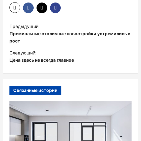
Н
Предыдущий
а
Премиальные столичные новостройки устремились в
в
рост
и
Следующий:
Цена здесь не всегда главное
г
а
ц
и
Связанные истории
я
п
о
з
а