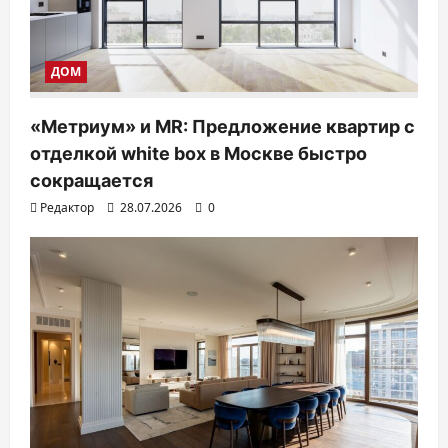
п
и
ДОМ
с
я
«Метриум» и MR: Предложение квартир с
м
отделкой white box в Москве быстро
сокращается
Редактор
28.07.2026
0