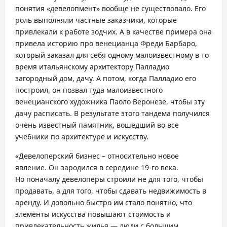
понятия «девелопмент» вообще не существовало. Его
роль выполняли частные заказчики, которые
привлекали к работе зодчих. А в качестве примера она
привела историю про венецианца Фреди Барбаро,
который заказал для себя одному малоизвестному в то
время итальянскому архитектору Палладио
загородный дом, дачу. А потом, когда Палладио его
построил, он позвал туда малоизвестного
венецианского художника Паоло Веронезе, чтобы эту
дачу расписать. В результате этого тандема получился
очень известный памятник, вошедший во все
учебники по архитектуре и искусству.
«Девелоперский бизнес – относительно новое
явление. Он зародился в середине 19-го века.
Но поначалу девелоперы строили не для того, чтобы
продавать, а для того, чтобы сдавать недвижимость в
аренду. И довольно быстро им стало понятно, что
элементы искусства повышают стоимость и
привлекательность жилья — люди с большим