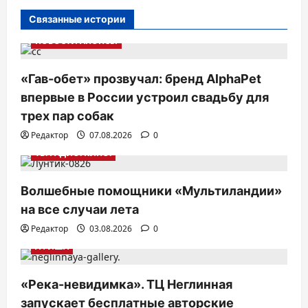
и
Связанные истории
я
НОВОСТИ АНОНСЫ
п
о
«Гав-обет» прозвучал: бренд AlphaPet
з
впервые в России устроил свадьбу для
а
трех пар собак
п
Редактор
07.08.2026
0
и
ТВ. РАДИО. КИНО.
с
Волшебные помощники «Мультиландии»
я
на все случаи лета
м
Редактор
03.08.2026
0
АФИША
«Река-невидимка». ТЦ Неглинная
запускает бесплатные авторские