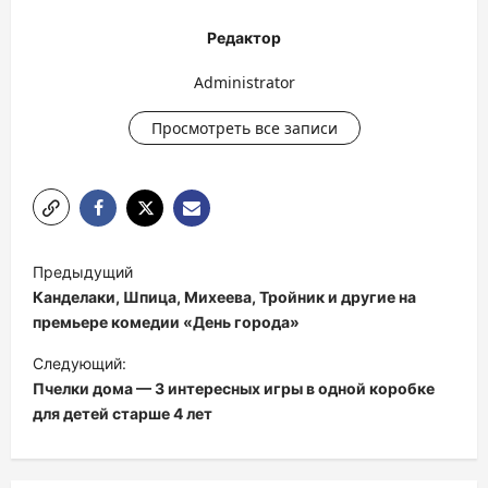
Редактор
Administrator
Просмотреть все записи
Н
Предыдущий
а
Канделаки, Шпица, Михеева, Тройник и другие на
в
премьере комедии «День города»
и
Следующий:
Пчелки дома — 3 интересных игры в одной коробке
г
для детей старше 4 лет
а
ц