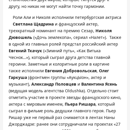
другу, но никак не могут найти точку гармонии.
Роли Али и Николя исполнили петербургская актриса
Светлана Щедрина
и французский актер,
трехкратный номинант на премию Сезар,
Николя
Дювошель
(«Дочь землекопа», сериал «Налет»). Также
в одной из главных ролей предстал российский актер
Евгений Ткачук
(«Зимний путь», «Как Витька
Чеснок…»), который сыграл друга детства главной
героини. Заметные и колоритные роли в картине
также исполнили
Евгения Добровольская
,
Олег
Гаркуша
(фронтмен группы «АукцЫон», актер и
музыкант),
Александр Половцев
и
Валентина Ясень
(ведущая модель агентства Oldushka). Отдельно стоит
отметить участие в проекте звезды французского кино,
актера с мировым именем,
Пьера Ришара
, который
сыграл в фильме роль дедушки главного героя. Пьер
Ришар уже не первый раз снимается в лентах Наны
Джорджадзе: ранее они сотрудничали на проектах «27