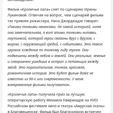
Фильм «Кроличья лапа» снят по сценарию Ирины
Лукиновой. Отвечая на вопрос, чем сценарий фильма
так привлек режиссера, Нана Джорджадзе говорит:
«Такими тонкими нюансами. Не самой историей, хотя
она замечательная, а вот этими тонкими нитями,
паутинкой, которой герои связаны друг с другом, с
миром, с окружающей средой, с событиями. Это такое
хрупкое хождение по тонкому льду героев. Они
подвешены между небом и землёй. Они реальные, земные
и совершенно ушедшие в астрал и летающие между
звёзд. Это поразительная, тонкая, красивая,
романтичная история. Это будет фильм даже не
известно из 90-х или современности. У меня
вневременные фильмы получаются».
«Кроличья лапа» получила приз за лучшую
операторскую работу Михаила Квирикадзе на XVIII
Российском фестивале кино и театра «Амурская осень»
в Благовещенске. Фильм был благосклонно встречен