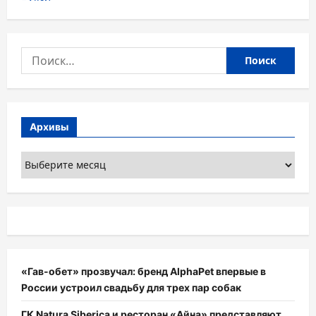
Найти:
Архивы
Архивы
«Гав-обет» прозвучал: бренд AlphaPet впервые в
России устроил свадьбу для трех пар собак
ГК Natura Siberica и ресторан «Айна» представляют