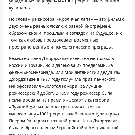
украденных поцелуев» и «1001 рецепт влюбленного
кулинара».
По словам режиссёра, «Кроличья лапа» — это фильм о
двух очень разных людях, с разной биографией,
образом жизни, прошлым и взглядом на будущее, и о
том, как любовь преодолевает временные,
пространственные и психологические преграды.
Режиссёр Нана Джорджадзе известна не только в
России и Грузии, но и далеко за их пределами. За
фильм «Робинзонада, или Мой английский дедушка»
Джорджадзе в 1987 году получила приз Каннского
кинофестиваля «Золотая камера» за лучший
режиссерский дебют. В 1997 году режиссер была
номинирована на премию «Оскар» в категории
«Лучший фильм на иностранном языке» за
кинокартину «1001 рецепт влюбленного кулинара» с
Пьером Ришаром в главной роли. Нана Джорджадзе
была избрана членом Европейской и Американской
киноакадемий.