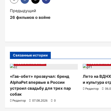
Н
Предыдущий
26 фильмов о войне
а
в
и
г
а
Связанные истории
НОВОСТИ АНОНСЫ
НОВОСТИ АН
ц
и
«Гав-обет» прозвучал: бренд
Лето на ВДНХ
я
AlphaPet впервые в России
и культура о
устроил свадьбу для трех пар
Редактор
06.
п
собак
о
Редактор
07.08.2026
0
з