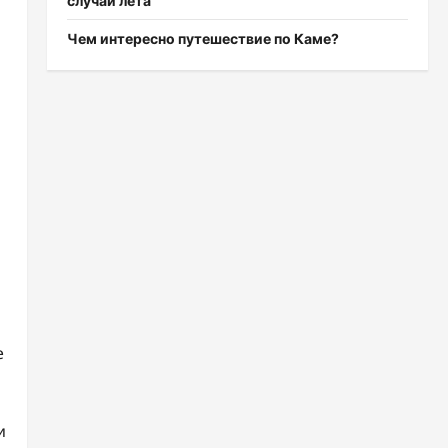
случаи лета
Чем интересно путешествие по Каме?
е
и