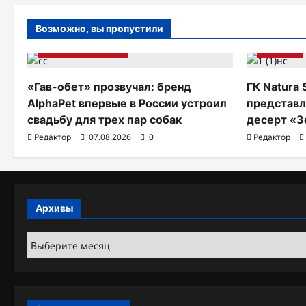
а
Возможно, вы пропустили
п
НОВОСТИ АНОНСЫ
КРАСОТА
и
«Гав-обет» прозвучал: бренд
ГК Natura 
с
AlphaPet впервые в России устроил
представл
я
свадьбу для трех пар собак
десерт «З
Редактор
07.08.2026
0
Редактор
м
Архивы
Архивы