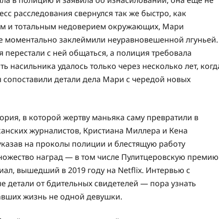
ла в полицию и заявила об изнасиловании, она еще не
есс расследования свернулся так же быстро, как
ием и тотальным недоверием окружающих, Мари
 ее моментально заклеймили неуравновешенной лгуньей.
ья перестали с ней общаться, а полиция требовала
ь насильника удалось только через несколько лет, когд
 сопоставили детали дела Мари с чередой новых
рия, в которой жертву маньяка саму превратили в
иканских журналистов, Кристиана Миллера и Кена
указав на проколы полиции и блестящую работу
множество наград — в том числе Пулитцеровскую премию
иал, вышедший в 2019 году на Netflix. Интервью с
е детали от бдительных свидетелей — пора узнать
авших жизнь не одной девушки.