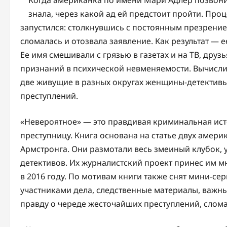
Когда американка по имени Мари Адлер позвони
знала, через какой ад ей предстоит пройти. Проц
запустился: столкнувшись с постоянным презрен
сломалась и отозвала заявление. Как результат —
Ее имя смешивали с грязью в газетах и на ТВ, друз
признаний в психической невменяемости. Вычислит
две живущие в разных округах женщины-детективы
преступлений.
«Невероятное» — это правдивая криминальная исто
преступницу. Книга основана на статье двух амер
Армстронга. Они размотали весь змеиный клубок, 
детективов. Их журналистский проект принес им 
в 2016 году. По мотивам книги также снят мини-сер
участниками дела, следственные материалы, важны
правду о череде жесточайших преступлений, слом