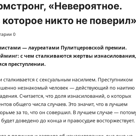
рмстронг, «Невероятное.
 которое никто не поверил
тарии 0
алистами — лауреатами Пулитцеровской премии.
ейминг: с чем сталкиваются жертвы изнасилования
мся преступлении.
и сталкивается с сексуальным насилием. Преступником
овершенно незнакомый человек — действующий по наитию
ения. Считается, что доля изнасилований, о которых
ентов общего числа случаев. Это значит, что в лучшем
тюрьме за то, что он совершил. В лучшем случае — потом
 будет доведено до конца и правосудие восторжествует.