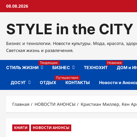
Перейти
08.08.2026
к
содержимому
STYLE in the CITY
Бизнес и технологии. Новости культуры. Мода, красота, здор
Светская жизнь и развлечения.
Тенденции.
Новинки
СТИЛЬ ЖИЗНИ
БИЗНЕС
ТЕХНОХИТ
ДОМ и И
Путешествия.
ДОСУГ
ОТДЫХ
КОНТАКТЫ
Новости и Анонс
Главная
НОВОСТИ АНОНСЫ
Кристиан Миллер, Кен Арм
КНИГИ
НОВОСТИ АНОНСЫ