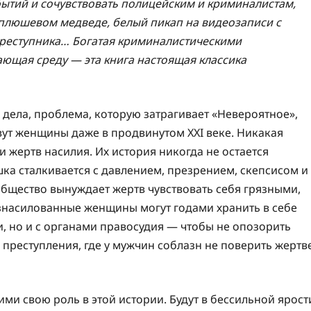
обытий и сочувствовать полицейским и криминалистам,
плюшевом медведе, белый пикап на видеозаписи с
реступника… Богатая криминалистическими
ющая среду — эта книга настоящая классика
 дела, проблема, которую затрагивает «Невероятное»,
ивут женщины даже в продвинутом XXI веке. Никакая
 жертв насилия. Их история никогда не остается
шка сталкивается с давлением, презрением, скепсисом и
 общество вынуждает жертв чувствовать себя грязными,
насилованные женщины могут годами хранить в себе
ми, но и с органами правосудия — чтобы не опозорить
 преступления, где у мужчин соблазн не поверить жертв
ми свою роль в этой истории. Будут в бессильной ярост