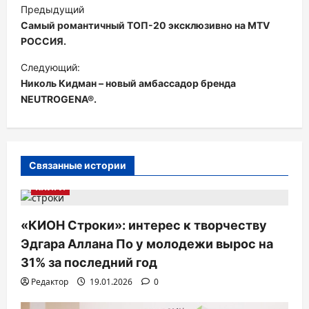
Н
Предыдущий
а
Самый романтичный ТОП-20 эксклюзивно на MTV
в
РОССИЯ.
и
Следующий:
Николь Кидман – новый амбассадор бренда
г
NEUTROGENA®.
а
ц
и
Связанные истории
я
КНИГИ
п
о
«КИОН Строки»: интерес к творчеству
з
Эдгара Аллана По у молодежи вырос на
а
31% за последний год
п
Редактор
19.01.2026
0
и