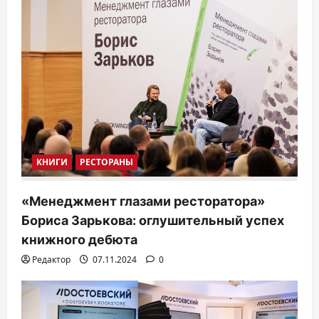
с
я
м
КНИГИ
РЕСТОРАНЫ
«Менеджмент глазами ресторатора»
Бориса Зарькова: оглушительный успех
книжного дебюта
Редактор
07.11.2024
0