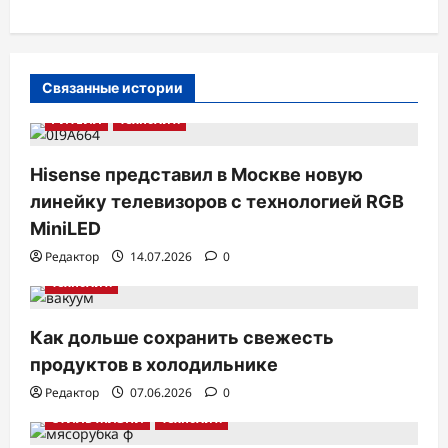
а
ц
и
Связанные истории
я
РИТЕЙЛ
ТехноХит.
п
Hisense представил в Москве новую
о
линейку телевизоров с технологией RGB
з
MiniLED
а
Редактор
14.07.2026
0
п
ТехноХит.
и
с
Как дольше сохранить свежесть
продуктов в холодильнике
я
Редактор
07.06.2026
0
м
СТИЛЬ ЖИЗНИ
ТехноХит.