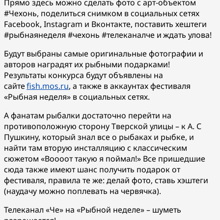
Прямо здесь можно сделать фото с арт-объектом
#Чехонь, поделиться снимком в социальных сетях
Facebook, Instagram и Вконтакте, поставить хештеги
#рыбнаянеделя #чехонь #телеканалче и ждать улова!
Будут выбраны самые оригинальные фотографии и
авторов наградят их рыбными подарками!
Результаты конкурса будут объявлены на
сайте
fish.mos.r
u
, а также в аккаунтах фестиваля
«Рыбная неделя» в социальных сетях.
А фанатам рыбалки достаточно перейти на
противоположную сторону Тверской улицы – к А. С
Пушкину, который знал все о рыбаках и рыбке, и
найти там вторую инсталляцию с классическим
сюжетом «Воооот такую я поймал!» Все пришедшие
сюда также имеют шанс получить подарок от
фестиваля, правила те же: делай фото, ставь хэштеги
(наудачу можно поплевать на червячка).
Телеканал «Че» на «Рыбной неделе» – шуметь