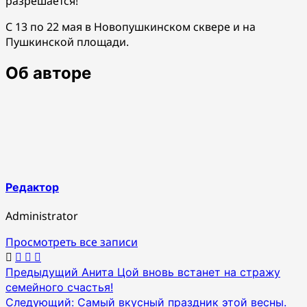
разрешается!
С 13 по 22 мая в Новопушкинском сквере и на
Пушкинской площади.
Об авторе
Редактор
Administrator
Просмотреть все записи
Навигация
Предыдущий
Анита Цой вновь встанет на стражу
семейного счастья!
по
Следующий:
Самый вкусный праздник этой весны.