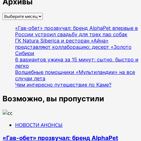
Архивы
Архивы
«Гав-обет» прозвучал: бренд AlphaPet впервые в
России устроил свадьбу для трех пар собак
ГК Natura Siberica и ресторан «Айна»
представляют коллаборацию: десерт «Золото
Сибири
6 вариантов ужина за 15 минут: сытно, быстро и
легко
Волшебные помощники «Мультиландии» на все
случаи лета
Чем интересно путешествие по Каме?
Возможно, вы пропустили
НОВОСТИ АНОНСЫ
«Гав-обет» прозвучал: бренд AlphaPet