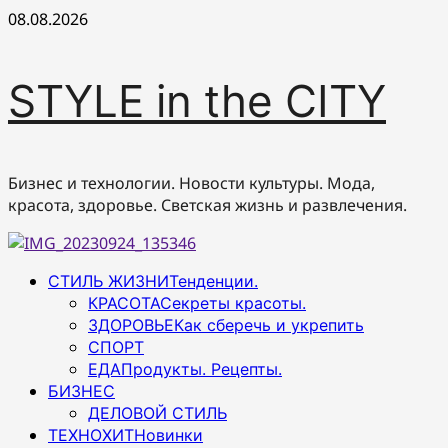
Перейти
08.08.2026
к
содержимому
STYLE in the CITY
Бизнес и технологии. Новости культуры. Мода,
красота, здоровье. Светская жизнь и развлечения.
Основное
СТИЛЬ ЖИЗНИ
Тенденции.
меню
КРАСОТА
Секреты красоты.
ЗДОРОВЬЕ
Как сберечь и укрепить
СПОРТ
ЕДА
Продукты. Рецепты.
БИЗНЕС
ДЕЛОВОЙ СТИЛЬ
ТЕХНОХИТ
Новинки