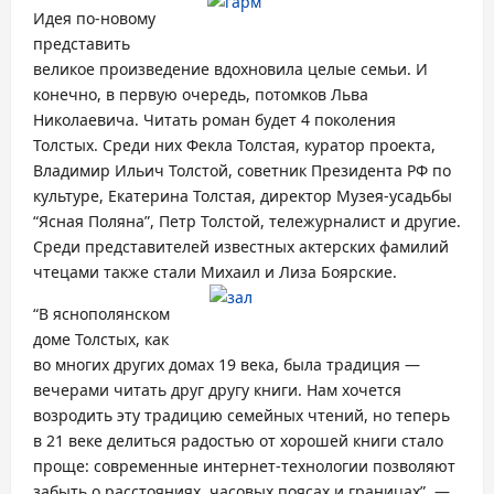
Идея по-новому
представить
великое произведение вдохновила целые семьи. И
конечно, в первую очередь, потомков Льва
Николаевича. Читать роман будет 4 поколения
Толстых. Среди них Фекла Толстая, куратор проекта,
Владимир Ильич Толстой, советник Президента РФ по
культуре, Екатерина Толстая, директор Музея-усадьбы
“Ясная Поляна”, Петр Толстой, тележурналист и другие.
Среди представителей известных актерских фамилий
чтецами также стали Михаил и Лиза Боярс
кие.
“В яснополянском
доме Толстых, как
во многих других домах 19 века, была традиция —
вечерами читать друг другу книги. Нам хочется
возродить эту традицию семейных чтений, но теперь
в 21 веке делиться радостью от хорошей книги стало
проще: современные интернет-технологии позволяют
забыть о расстояниях, часовых поясах и границах”, —