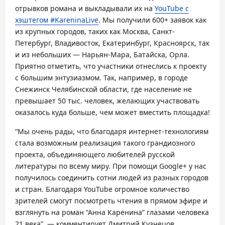
отрывков романа и выкладывали их на
YouTube с
хэштегом #KareninaLive
. Мы получили 600+ заявок как
из крупных городов, таких как Москва, Санкт-
Петербург, Владивосток, Екатеринбург, Красноярск, так
и из небольших — Нарьян-Мара, Батайска, Орла.
Приятно отметить, что участники отнеслись к проекту
с большим энтузиазмом. Так, например, в городе
Снежинск Челябинской области, где население не
превышает 50 тыс. человек, желающих участвовать
оказалось куда больше, чем может вместить площадка!
“Мы очень рады, что благодаря интернет-технологиям
стала возможным реализация такого грандиозного
проекта, объединяющего любителей русской
литературы по всему миру. При помощи Google+ у нас
получилось соединить сотни людей из разных городов
и стран. Благодаря YouTube огромное количество
зрителей смогут посмотреть чтения в прямом эфире и
взглянуть на роман “Анна Каренина” глазами человека
21 века”, — комментирует Дмитрий Кузнецов,