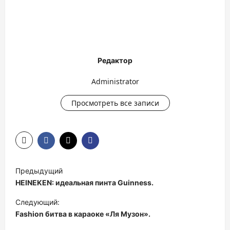
Редактор
Administrator
Просмотреть все записи
Н
Предыдущий
а
HEINEKEN: идеальная пинта Guinness.
в
Следующий:
и
Fashion битва в караоке «Ля Музон».
г