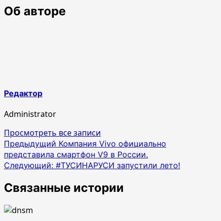
Об авторе
Редактор
Administrator
Просмотреть все записи
Навигация
Предыдущий
Компания Vivo официально
представила смартфон V9 в России.
по
Следующий:
#ТУСИНАРУСИ запустили лето!
записям
Связанные истории