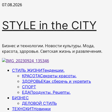
Перейти
07.08.2026
к
содержимому
STYLE in the CITY
Бизнес и технологии. Новости культуры. Мода,
красота, здоровье. Светская жизнь и развлечения.
Основное
СТИЛЬ ЖИЗНИ
Тенденции.
меню
КРАСОТА
Секреты красоты.
ЗДОРОВЬЕ
Как сберечь и укрепить
СПОРТ
ЕДА
Продукты. Рецепты.
БИЗНЕС
ДЕЛОВОЙ СТИЛЬ
ТЕХНОХИТ
Новинки