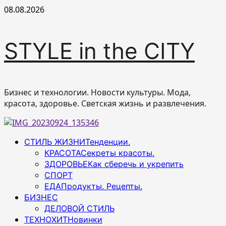
Перейти
08.08.2026
к
содержимому
STYLE in the CITY
Бизнес и технологии. Новости культуры. Мода,
красота, здоровье. Светская жизнь и развлечения.
Основное
СТИЛЬ ЖИЗНИ
Тенденции.
меню
КРАСОТА
Секреты красоты.
ЗДОРОВЬЕ
Как сберечь и укрепить
СПОРТ
ЕДА
Продукты. Рецепты.
БИЗНЕС
ДЕЛОВОЙ СТИЛЬ
ТЕХНОХИТ
Новинки