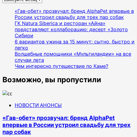
«Гав-обет» прозвучал: бренд AlphaPet впервые в
России устроил свадьбу для трех пар собак
ГК Natura Siberica и ресторан «Айна»
представляют коллаборацию: десерт «Золото
Сибири
6 вариантов ужина за 15 минут: сытно, быстро и
легко
Волшебные помощники «Мультиландии» на все
случаи лета
Чем интересно путешествие по Каме?
Возможно, вы пропустили
НОВОСТИ АНОНСЫ
«Гав-обет» прозвучал: бренд AlphaPet
впервые в России устроил свадьбу для трех
пар собак