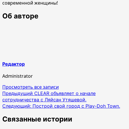
современной женщины!
Об авторе
Редактор
Administrator
Просмотреть все записи
Навигация
Предыдущий
CLEAR объявляет о начале
сотрудничества с Ляйсан Утяшевой.
по
Следующий:
Построй свой город с Play-Doh Town.
записям
Связанные истории