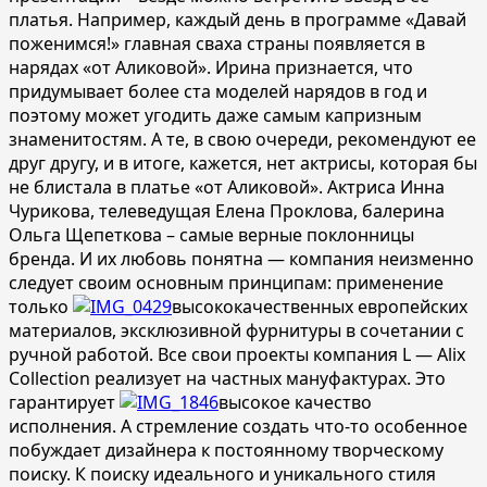
платья. Например, каждый день в программе «Давай
поженимся!» главная сваха страны появляется в
нарядах «от Аликовой». Ирина признается, что
придумывает более ста моделей нарядов в год и
поэтому может угодить даже самым капризным
знаменитостям. А те, в свою очереди, рекомендуют ее
друг другу, и в итоге, кажется, нет актрисы, которая бы
не блистала в платье «от Аликовой». Актриса Инна
Чурикова, телеведущая Елена Проклова, балерина
Ольга Щепеткова – самые верные поклонницы
бренда. И их любовь понятна — компания неизменно
следует своим основным принципам: применение
только
высококачественн
ых европейских
материалов, эксклюзивной фурнитуры в сочетании с
ручной работой. Все свои проекты компания L — Alix
Collection реализует на частных мануфактурах. Это
гарантирует
высокое качество
исполнения. А стремление создать что-то особенное
побуждает дизайнера к постоянному творческому
поиску. К поиску идеального и уникального стиля