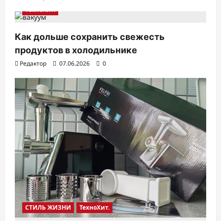
а
ТехноХит.
п
и
Как дольше сохранить свежесть
с
продуктов в холодильнике
я
Редактор
07.06.2026
0
м
СТИЛЬ ЖИЗНИ
ТехноХит.