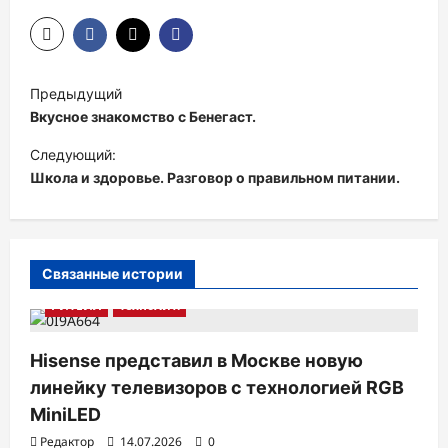
Н
Предыдущий
а
Вкусное знакомство с Бенегаст.
в
Следующий:
и
Школа и здоровье. Разговор о правильном питании.
г
а
ц
Связанные истории
и
РИТЕЙЛ
ТехноХит.
я
п
Hisense представил в Москве новую
линейку телевизоров с технологией RGB
о
MiniLED
з
Редактор
14.07.2026
0