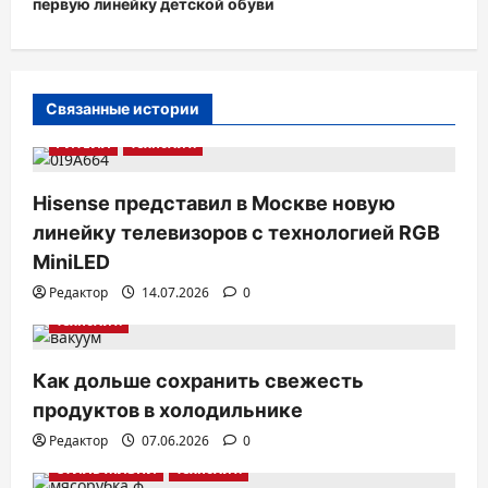
первую линейку детской обуви
ц
и
я
Связанные истории
п
РИТЕЙЛ
ТехноХит.
о
з
Hisense представил в Москве новую
а
линейку телевизоров с технологией RGB
п
MiniLED
и
Редактор
14.07.2026
0
ТехноХит.
с
я
Как дольше сохранить свежесть
м
продуктов в холодильнике
Редактор
07.06.2026
0
СТИЛЬ ЖИЗНИ
ТехноХит.