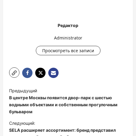
Редактор
Administrator
Просмотреть все записи
Н
Предыдущий
а
В центре Москвы появится двор-парк с шестью
в
водными объектами и собственным прогулочным
бульваром
и
Следующий:
г
SELA расширяет ассортимент: бренд представил
а