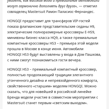
увидеть, как высокая мода и премиальные автомобили
могут гармонично дополнять друг друга»,
— отметил
совладелец Mastersuit Рамон Паласиос-Фернандес.
HONGQI предоставит для трансферов VIP-гостей
показа флагманские представительские седаны H9,
электрические полноразмерные кроссоверы E-HS9,
минивэны бизнес-класса HQ9, а также премиальные
компактные кроссоверы HS3 – премьера этой модели
прошла в Москве в конце июня. Автомобили
HONGQI HS3 будут выставлены у входа в Дом Пашкова,
с ними смогут познакомиться гости вечера.
HONGQI HS3 – премиальный компактный кроссовер,
полностью продолжающий традиции элегантного
утонченного дизайна и непревзойденного комфорта,
свойственного «старшим» моделям HONGQI. Можно
сказать, что для новейшей в российской линейке
Бренда модели участие в совместном мероприятии с
Mastersuit станет первым «светским выходом».