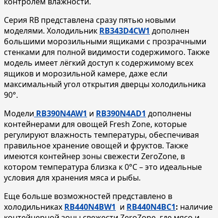
контролем влажности.
Серия RB представлена сразу пятью новыми
моделями. Холодильник
RB343D4CW1
дополнен
большими морозильными ящиками с прозрачными
стенками для полной видимости содержимого. Также
модель
имеет лёгкий доступ к содержимому всех
ящиков и морозильной камере, даже если
максимальный угол открытия дверцы холодильника
90°.
Модели
RB390N4AW1
и
RB390N4AD1
дополнены
контейнерами для овощей Fresh Zone, которые
регулируют влажность температуры, обеспечивая
правильное хранение овощей и фруктов. Также
имеются контейнер зоны свежести ZeroZone, в
котором температура близка к 0°С – это идеальные
условия для хранения мяса и рыбы.
Еще больше возможностей представлено в
холодильниках
RB440N4BW1
и
RB440N4BC1
:
наличие
контейнерной зоны свежести ZeroZone, где мясо и