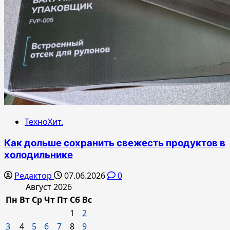
ТехноХит.
Как дольше сохранить свежесть продуктов в
холодильнике
Редактор
07.06.2026
0
Август 2026
Пн
Вт
Ср
Чт
Пт
Сб
Вс
1
2
3
4
5
6
7
8
9