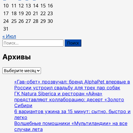
10
11
12
13
14
15
16
17
18
19
20
21
22
23
24
25
26
27
28
29
30
31
« Июл
Найти:
Архивы
Архивы
«Гав-обет» прозвучал: бренд AlphaPet впервые в
России устроил свадьбу для трех пар собак
ГК Natura Siberica и ресторан «Айна»
представляют коллаборацию: десерт «Золото
Сибири
6 вариантов ужина за 15 минут: сытно, быстро и
легко
Волшебные помощники «Мультиландии» на все
случаи лета