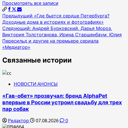
Просмотреть все записи
Навигация
Предыдущий
«Где бьется сердце Петербурга?
Доходные дома в историях и фотографиях»
по
Следующий:
Андрей Бурковский, Дарья Мороз,
записям
Виктория Толстоганова, Ирина Старшенбаум, Юлия
Пересильд и другие на премьере сериала
«Медиатор»
Связанные истории
НОВОСТИ АНОНСЫ
«Гав-обет» прозвучал: бренд AlphaPet
впервые в России устроил свадьбу для трех
пар собак
Редактор
07.08.2026
0