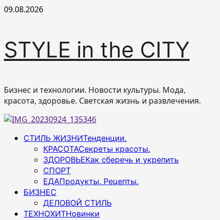
Перейти
09.08.2026
к
содержимому
STYLE in the CITY
Бизнес и технологии. Новости культуры. Мода,
красота, здоровье. Светская жизнь и развлечения.
Основное
СТИЛЬ ЖИЗНИ
Тенденции.
меню
КРАСОТА
Секреты красоты.
ЗДОРОВЬЕ
Как сберечь и укрепить
СПОРТ
ЕДА
Продукты. Рецепты.
БИЗНЕС
ДЕЛОВОЙ СТИЛЬ
ТЕХНОХИТ
Новинки