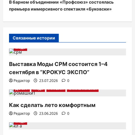
В барном объединении «Профсоюз» состоялась
г
премьера иммерсивного спектакля «Буковски»
а
ц
и
Связанные истории
я
Мода
п
о
Выставка Моды CPM состоится 1–4
з
сентября в “КРОКУС ЭКСПО”
а
Редактор
23.07.2026
0
п
ДОСУГ
Мода
РИТЕЙЛ
СТИЛЬ ЖИЗНИ
и
Как сделать лето комфортным
с
Редактор
23.06.2026
0
я
Мода
м