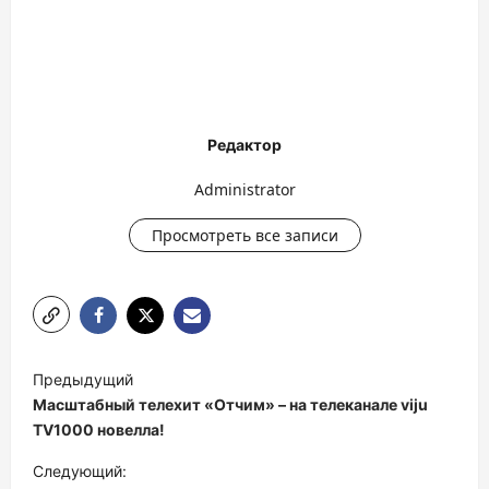
Редактор
Administrator
Просмотреть все записи
Н
Предыдущий
а
Масштабный телехит «Отчим» – на телеканале viju
в
TV1000 новелла!
и
Следующий: