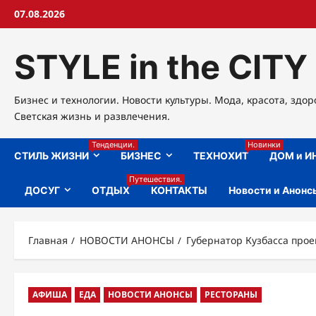
Перейти
07.08.2026
к
содержимому
STYLE in the CITY
Бизнес и технологии. Новости культуры. Мода, красота, здор
Светская жизнь и развлечения.
Тенденции.
Новинки
СТИЛЬ ЖИЗНИ
БИЗНЕС
ТЕХНОХИТ
ДОМ и И
Путешествия.
ДОСУГ
ОТДЫХ
КОНТАКТЫ
Новости и Анонс
Главная
НОВОСТИ АНОНСЫ
Губернатор Кузбасса прое
АФИША
ЕДА
НОВОСТИ АНОНСЫ
РЕСТОРАНЫ