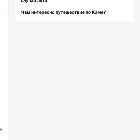
случаи лета
Чем интересно путешествие по Каме?
т
и