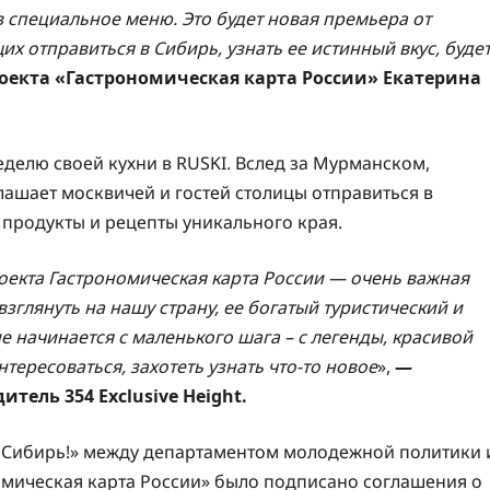
в специальное меню. Это будет новая премьера от
их отправиться в Сибирь, узнать ее истинный вкус, буде
оекта «Гастрономическая карта России» Екатерина
еделю своей кухни в RUSKI. Вслед за Мурманском,
лашает москвичей и гостей столицы отправиться в
 продукты и рецепты уникального края.
оекта Гастрономическая карта России — очень важная
зглянуть на нашу страну, ее богатый туристический и
 начинается с маленького шага – с легенды, красивой
тересоваться, захотеть узнать что-то новое
»,
—
ель 354 Exclusive Height.
т, Сибирь!» между департаментом молодежной политики 
омическая карта России» было подписано соглашения о