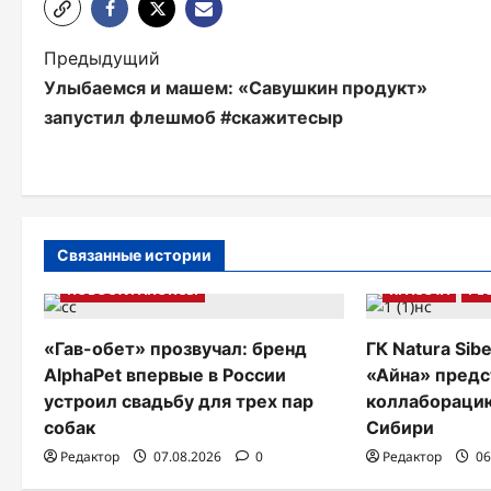
Н
Предыдущий
Улыбаемся и машем: «Савушкин продукт»
а
запустил флешмоб #cкажитесыр
в
и
г
а
Связанные истории
НОВОСТИ АНОНСЫ
КРАСОТА
РЕ
ц
и
«Гав-обет» прозвучал: бренд
ГК Natura Sib
я
AlphaPet впервые в России
«Айна» пред
устроил свадьбу для трех пар
коллаборацию
п
собак
Сибири
о
Редактор
07.08.2026
0
Редактор
06