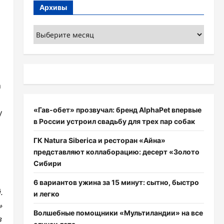
Архивы
Архивы
а
«Гав-обет» прозвучал: бренд AlphaPet впервые
у
в России устроил свадьбу для трех пар собак
ГК Natura Siberica и ресторан «Айна»
представляют коллаборацию: десерт «Золото
Сибири
6 вариантов ужина за 15 минут: сытно, быстро
.
и легко
»
Волшебные помощники «Мультиландии» на все
з