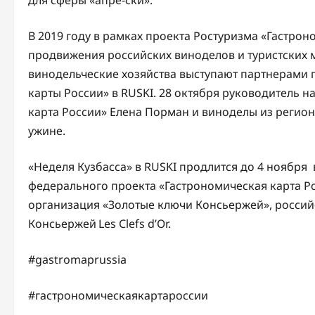
для сферы «апре-ски».
В 2019 году в рамках проекта Ростуризма «Гастро
продвижения российских виноделов и туристских 
винодельческие хозяйства выступают партнерами 
карты России» в RUSKI. 28 октября руководитель 
карта России» Елена Порман и виноделы из регион
ужине.
«Неделя Кузбасса» в RUSKI продлится до 4 ноября
федерального проекта «Гастрономическая карта Р
организация «Золотые ключи Консьержей», росси
Консьержей Les Clefs d’Оr.
#gastromaprussia
#гастрономическаякартароссии