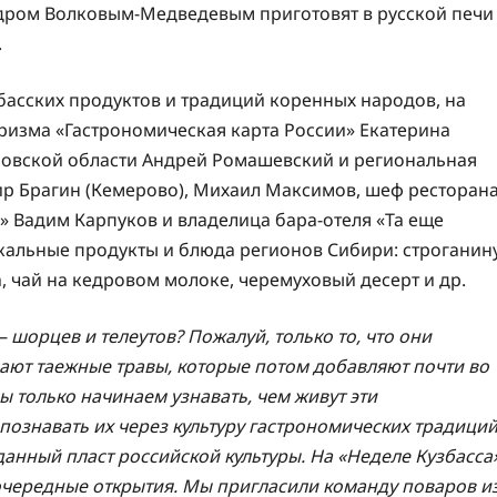
ндром Волковым-Медведевым приготовят в русской печи
.
басских продуктов и традиций коренных народов, на
ризма «Гастрономическая карта России» Екатерина
ровской области Андрей Ромашевский и региональная
р Брагин (Кемерово), Михаил Максимов, шеф ресторан
а» Вадим Карпуков и владелица бара-отеля «Та еще
окальные продукты и блюда регионов Сибири: строганин
а, чай на кедровом молоке, черемуховый десерт и др.
шорцев и телеутов? Пожалуй, только то, что они
ают таежные травы, которые потом добавляют почти во
ы только начинаем узнавать, чем живут эти
познавать их через культуру гастрономических традиций
анный пласт российской культуры. На «Неделе Кузбасса
 очередные открытия. Мы пригласили команду поваров и