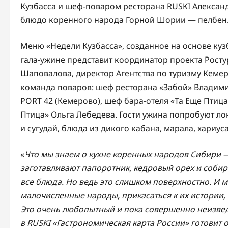
Кузбасса и шеф-поваром ресторана RUSKI Алекса
блюдо коренного народа Горной Шории — пелбен
Меню «Недели Кузбасса», созданное на основе куз
гала-ужине представит координатор проекта Росту
Шаповалова, директор Агентства по туризму Кеме
команда поваров: шеф ресторана «Забой» Владими
PORT 42 (Кемерово), шеф бара-отеля «Та Еще Птиц
Птица» Ольга Лебедева. Гости ужина попробуют л
и сугудай, блюда из дикого кабана, марала, хариус
«
Что мы знаем о кухне коренных народов Сибири — 
заготавливают папоротник, кедровый орех и собир
все блюда. Но ведь это слишком поверхностно. И м
малочисленные народы, прикасаться к их истории, 
Это очень любопытный и пока совершенно неизвед
в RUSKI «Гастрономическая карта России» готовит