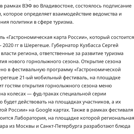
е в рамках ВЭФ во Владивостоке, состоялось подписание
, которое определяет взаимодействие ведомства и
ия политики в сфере туризма.
ь «Гастрономическая карта России», который состоится
 2020 гг в Шерегеше. Губернатор Кузбасса Сергей
власти региона, ответственные за развитие туризма
тия нового горнолыжного сезона. Открытие сезона
чено в фестивальную программу «Гастрономической
Шерегеше 21-ый мобильный фестиваль, на площадке
ит гостям открытия горнолыжного сезона меню
на колесах — фуд-траках специальной серии
 будет действовать на площадках участников, а их
ой России» на Google картах. Также в рамках фестиваля
тоится Лаборатория, на площадке которой региональна
ара из Москвы и Санкт-Петербурга разработают блюда