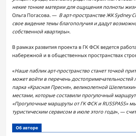
некие тонкие материи для ощущения полноты жизни
Ольга Погасова. —
В арт-пространстве ЖК Sydney C
свое видение темы благополучия и дадут возможно
собственной квартиры».
В рамках развития проекта в ГК ФСК ведется работ
набережной и в общественных пространствах стро
«
Наше паблик арт-пространство станет точкой при
может войти в перечень достопримечательностей 
парка «Красная Пресня», великолепной Шелепихи
местами, которые составили прогулочный маршрут
«Прогулочные маршруты от ГК ФСК и
RUSSPASS
» м
туристическим сервисом в июле этого года
», — сч
Об авторе