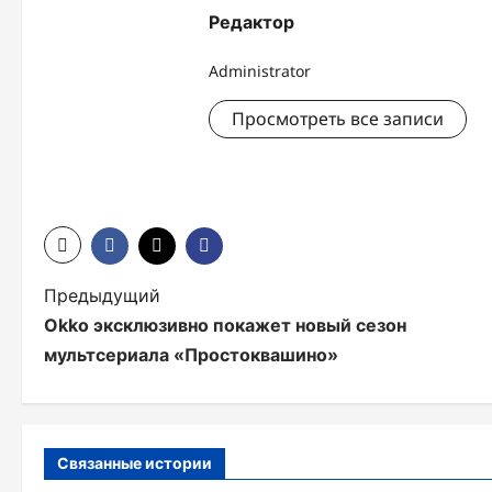
Редактор
Administrator
Просмотреть все записи
Н
Предыдущий
Оkko эксклюзивно покажет новый сезон
а
мультсериала «Простоквашино»
в
и
г
Связанные истории