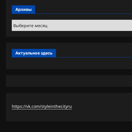
Архивы
Архивы
Актуальное здесь
https://vk.com/styleinthecityru