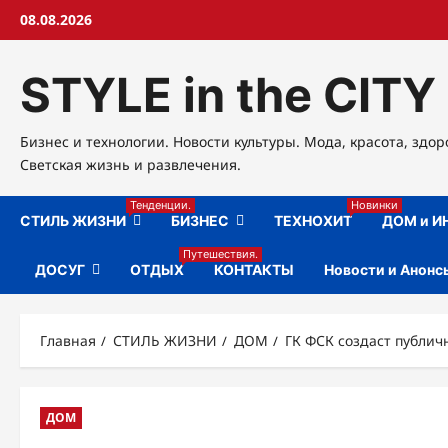
Перейти
08.08.2026
к
содержимому
STYLE in the CITY
Бизнес и технологии. Новости культуры. Мода, красота, здор
Светская жизнь и развлечения.
Тенденции.
Новинки
СТИЛЬ ЖИЗНИ
БИЗНЕС
ТЕХНОХИТ
ДОМ и И
Путешествия.
ДОСУГ
ОТДЫХ
КОНТАКТЫ
Новости и Анонс
Главная
СТИЛЬ ЖИЗНИ
ДОМ
ГК ФСК создаст публич
ДОМ