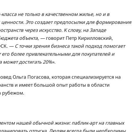
ласса не только в качественном жилье, но и в
 ценности. Это создает предпосылки для формирования
странств через искусство. К слову, на Западе
бюджета объекта, —
говорит Петр Кирилловский,
ФСК
. — С точки зрения бизнеса такой подход помогает
т его более привлекательными для покупателей и
а может достигать 20%».
овед Ольга Погасова, которая специализируется на
анств и имеет большой опыт работы в области
за рубежом.
ментом нашей обычной жизни: паблик-арт на главных
 планировать отпуска. Людям всегда были необходимы