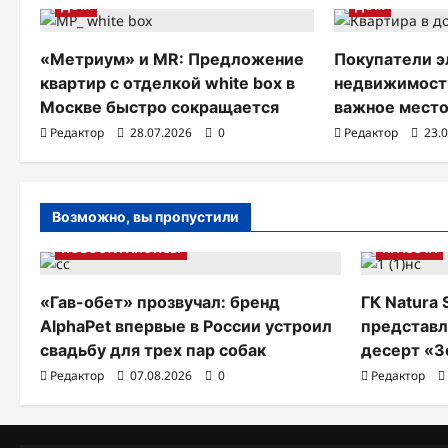
а
ДОМ
ДОМ
ц
«Метриум» и MR: Предложение
Покупатели э
и
квартир с отделкой white box в
недвижимости
Москве быстро сокращается
важное место
я
Редактор
28.07.2026
0
Редактор
23.
п
о
з
Возможно, вы пропустили
НОВОСТИ АНОНСЫ
КРАСОТА
а
п
«Гав-обет» прозвучал: бренд
ГК Natura 
и
AlphaPet впервые в России устроил
представл
свадьбу для трех пар собак
десерт «З
с
Редактор
07.08.2026
0
Редактор
я
м