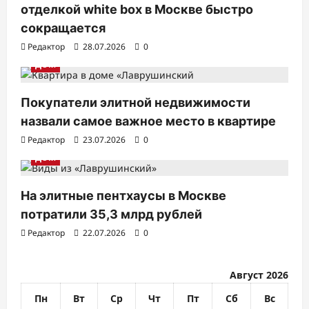
отделкой white box в Москве быстро
з
сокращается
а
Редактор
28.07.2026
0
п
ДОМ
и
с
Покупатели элитной недвижимости
назвали самое важное место в квартире
я
Редактор
23.07.2026
0
м
ДОМ
На элитные пентхаусы в Москве
потратили 35,3 млрд рублей
Редактор
22.07.2026
0
Август 2026
Пн
Вт
Ср
Чт
Пт
Сб
Вс