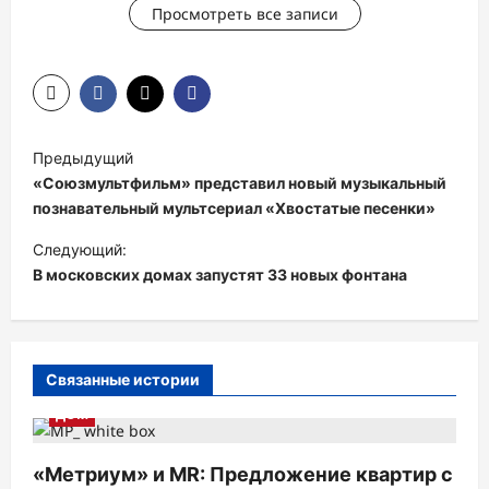
Просмотреть все записи
Н
Предыдущий
а
«Союзмультфильм» представил новый музыкальный
в
познавательный мультсериал «Хвостатые песенки»
и
Следующий:
В московских домах запустят 33 новых фонтана
г
а
ц
и
Связанные истории
я
ДОМ
п
«Метриум» и MR: Предложение квартир с
о