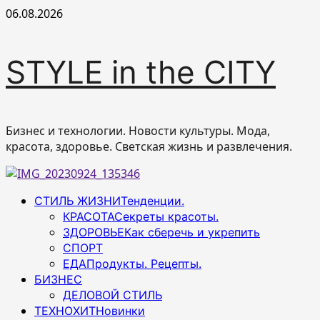
Перейти
06.08.2026
к
содержимому
STYLE in the CITY
Бизнес и технологии. Новости культуры. Мода,
красота, здоровье. Светская жизнь и развлечения.
Основное
СТИЛЬ ЖИЗНИ
Тенденции.
меню
КРАСОТА
Секреты красоты.
ЗДОРОВЬЕ
Как сберечь и укрепить
СПОРТ
ЕДА
Продукты. Рецепты.
БИЗНЕС
ДЕЛОВОЙ СТИЛЬ
ТЕХНОХИТ
Новинки