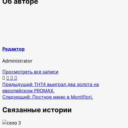
Об авторе
Редактор
Administrator
Просмотреть все записи
Навигация
Предыдущий
ТНТ4 выиграл два золота на
европейском PROMAX.
по
Следующий:
Постное меню в Montifiori.
записям
Связанные истории