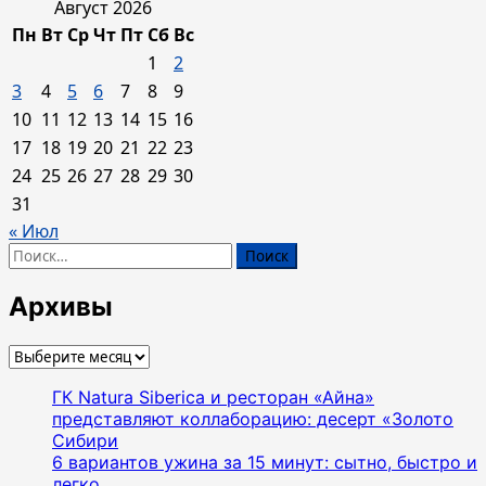
Август 2026
Пн
Вт
Ср
Чт
Пт
Сб
Вс
1
2
3
4
5
6
7
8
9
10
11
12
13
14
15
16
17
18
19
20
21
22
23
24
25
26
27
28
29
30
31
« Июл
Найти:
Архивы
Архивы
ГК Natura Siberica и ресторан «Айна»
представляют коллаборацию: десерт «Золото
Сибири
6 вариантов ужина за 15 минут: сытно, быстро и
легко