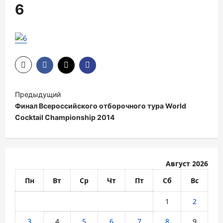
6
Н
Предыдущий
а
Финал Всероссийского отборочного тура World
в
Cocktail Championship 2014
и
г
Август 2026
а
ц
Пн
Вт
Ср
Чт
Пт
Сб
Вс
и
1
2
я
3
4
5
6
7
8
9