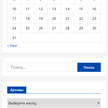
п
о
10
11
12
13
14
15
16
з
17
18
19
20
21
22
23
а
24
25
26
27
28
29
30
п
31
и
« Июл
с
я
м
Найти:
Архивы
Архивы