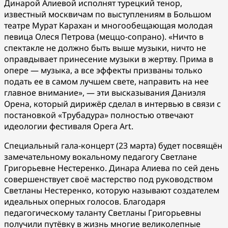
Динарой Алиевой исполнят турецкий тенор,
известный москвичам по выступлениям в Большом
театре Мурат Карахан и многообещающая молодая
певица Олеся Петрова (меццо-сопрано). «Ничто в
спектакле не должно быть выше музыки, ничто не
оправдывает принесение музыки в жертву. Прима в
опере — музыка, а все эффекты призваны только
подать ее в самом лучшем свете, направить на нее
главное внимание», — эти высказывания Даниэля
Орена, который дирижёр сделал в интервью в связи с
постановкой «Трубадура» полностью отвечают
идеологии фестиваля Opera Art.
Специальный гала-концерт (23 марта) будет посвящён
замечательному вокальному педагогу Светлане
Григорьевне Нестеренко. Динара Алиева по сей день
совершенствует своё мастерство под руководством
Светланы Нестеренко, которую называют создателем
идеальных оперных голосов. Благодаря
педагогическому таланту Светланы Григорьевны
получили путёвку в жизнь многие великолепные