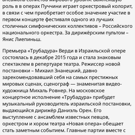
роль в в операх Пуччини играет оркестровый колорит,
в связи с чем приобретает особое значение участие в
первом концерте фестиваля одного из лучших
столичных симфонических коллективов – Российского
национального оркестра. За дирижёрским пультом –
Янис Лиепиньш.
Премьера «Трубадура» Верди в Израильской опере
состоялась в декабре 2015 года и стала знаковым
спектаклем в репертуаре театра. Режиссер новой
постановки – Михаил Знанецкий, давно
зарекомендовавший себя на самых престижных
мировых сценах, сценограф — знаменитая видео-
художница Михаль Ровнер. На московское
концертное исполнение «Трубадура» прибудет
музыкальный руководитель израильской постановки,
выдающийся дирижёр Даниэль Орен. Его
выступление с ансамблем известных певцов,
оркестром и хором театра «Новая опера» обещает
стать заметным событием. Главные партии вместе с