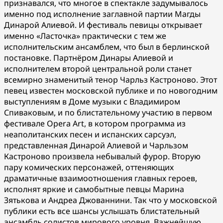
признавался, что многое в спектакле задумывалось
именно под исполнение заглавной партии Магды
Динарой Алиевой. И фестиваль певицы открывает
именно «Ласточка» практически с тем же
исполнительским ансамблем, что был в берлинской
постановке. Партнёром Динары Алиевой и
исполнителем второй центральной роли станет
всемирно знаменитый тенор Чарльз Кастроново. Этот
певец известен московской публике и по новогодним
выступлениям в Доме музыки с Владимиром
Спиваковым, и по блистательному участию в первом
фестивале Opera Art, в котором программа из
неаполитанских песен и испанских сарсуэл,
представленная Динарой Алиевой и Чарльзом
Кастроново произвела небывалый фурор. Вторую
пару комических персонажей, оттеняющих
драматичные взаимоотношения главных героев,
исполнят яркие и самобытные певцы Марина
Зятькова и Андреа Джованнини. Так что у московской
публики есть все шансы услышать блистательный
ансамбль солистов мирового уровня. Важнейшую