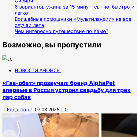
Сибири
6 вариантов ужина за 15 минут: сытно, быстро и
легко
Волшебные помощники «Мультиландии» на все
случаи лета
Чем интересно путешествие по Каме?
Возможно, вы пропустили
НОВОСТИ АНОНСЫ
«Гав-обет» прозвучал: бренд AlphaPet
впервые в России устроил свадьбу для трех
пар собак
Редактор
07.08.2026
0