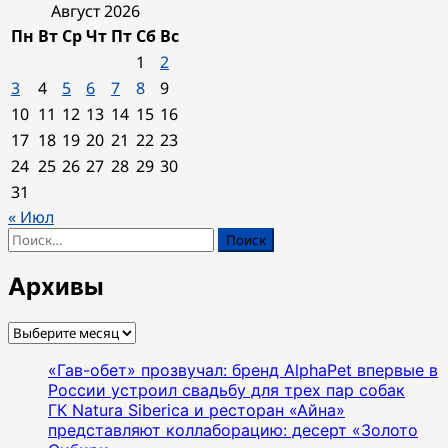
Август 2026
Пн
Вт
Ср
Чт
Пт
Сб
Вс
1
2
3
4
5
6
7
8
9
10
11
12
13
14
15
16
17
18
19
20
21
22
23
24
25
26
27
28
29
30
31
« Июл
Найти:
Архивы
Архивы
«Гав-обет» прозвучал: бренд AlphaPet впервые в
России устроил свадьбу для трех пар собак
ГК Natura Siberica и ресторан «Айна»
представляют коллаборацию: десерт «Золото