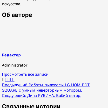
искусства.
Об авторе
Редактор
Administrator
Просмотреть все записи
Навигация
Предыдущий
Роботы-пылесосы LG HOM-BOT
SQUARE с умным инверторным мотором.
по
Следующий:
Дина РУБИНА. Бабий ветер.
записям
Связанные истории