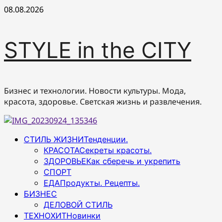
Перейти
08.08.2026
к
содержимому
STYLE in the CITY
Бизнес и технологии. Новости культуры. Мода,
красота, здоровье. Светская жизнь и развлечения.
Основное
СТИЛЬ ЖИЗНИ
Тенденции.
меню
КРАСОТА
Секреты красоты.
ЗДОРОВЬЕ
Как сберечь и укрепить
СПОРТ
ЕДА
Продукты. Рецепты.
БИЗНЕС
ДЕЛОВОЙ СТИЛЬ
ТЕХНОХИТ
Новинки