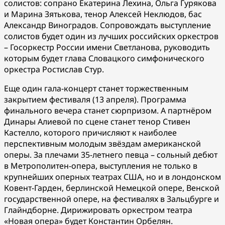
солистов: сопрано Екатерина Лехина, Ольга Гурякова
и Марина Зятькова, тенор Алексей Неклюдов, бас
Александр Виноградов. Сопровождать выступление
солистов будет один из лучших российских оркестров
– Госоркестр России имени Светланова, руководить
которым будет глава Словацкого симфонического
оркестра Ростислав Стур.
Еще один гала-концерт станет торжественным
закрытием фестиваля (13 апреля). Программа
финального вечера станет сюрпризом. А партнёром
Динары Алиевой по сцене станет тенор Стивен
Кастелло, которого причисляют к наиболее
перспективным молодым звёздам американской
оперы. За плечами 35-летнего певца – сольный дебют
в Метрополитен-опера, выступления не только в
крупнейших оперных театрах США, но и в лондонском
Ковент-Гарден, берлинской Немецкой опере, Венской
государственной опере, на фестивалях в Зальцбурге и
Глайндборне. Дирижировать оркестром театра
«Новая опера» будет Константин Орбелян.