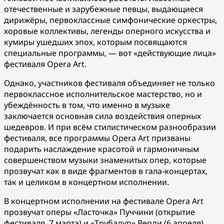
отечественные и зарубежные певцы, выдающиеся
дирижёры, первоклассные симфонические оркестры,
хоровые коллективы, легенды оперного искусства и
кумиры ушедших эпох, которым посвящаются
специальные программы, — вот «действующие лица»
фестиваля Opera Art.
Однако, участников фестиваля объединяет не только
первоклассное исполнительское мастерство, но и
убеждённость в том, что именно в музыке
заключается основная сила воздействия оперных
шедевров. И при всём стилистическом разнообразии
фестиваля, все программы Opera Art призваны
подарить наслаждение красотой и гармоничным
совершенством музыки знаменитых опер, которые
прозвучат как в виде фрагментов в гала-концертах,
так и целиком в концертном исполнении.
В концертном исполнении на фестивале Opera Art
прозвучат оперы «Ласточка» Пуччини (открытие
фестиваля, 7 марта) и «Трубадур» Верди (6 апреля).