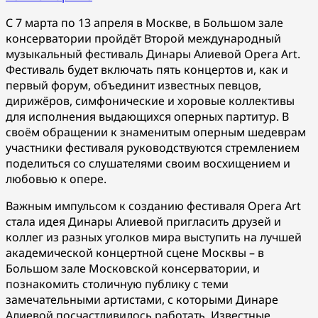
С 7 марта по 13 апреля в Москве, в Большом зале
консерватории пройдёт Второй международный
музыкальный фестиваль Динары Алиевой Opera Art.
Фестиваль будет включать пять концертов и, как и
первый форум, объединит известных певцов,
дирижёров, симфонические и хоровые коллективы
для исполнения выдающихся оперных партитур. В
своём обращении к знаменитым оперным шедеврам
участники фестиваля руководствуются стремлением
поделиться со слушателями своим восхищением и
любовью к опере.
Важным импульсом к созданию фестиваля Opera Art
стала идея Динары Алиевой пригласить друзей и
коллег из разных уголков мира выступить на лучшей
академической концертной сцене Москвы – в
Большом зале Московской консерватории, и
познакомить столичную публику с теми
замечательными артистами, с которыми Динаре
Алиевой посчастливилось работать. Известные