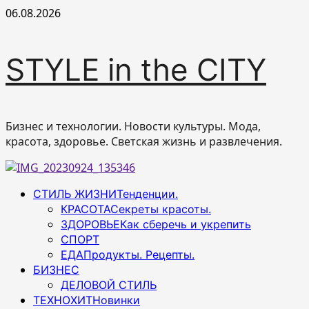
Перейти
06.08.2026
к
содержимому
STYLE in the CITY
Бизнес и технологии. Новости культуры. Мода,
красота, здоровье. Светская жизнь и развлечения.
Основное
СТИЛЬ ЖИЗНИ
Тенденции.
меню
КРАСОТА
Секреты красоты.
ЗДОРОВЬЕ
Как сберечь и укрепить
СПОРТ
ЕДА
Продукты. Рецепты.
БИЗНЕС
ДЕЛОВОЙ СТИЛЬ
ТЕХНОХИТ
Новинки