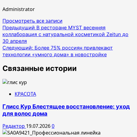
Administrator
Просмотреть все записи
Навигация
Предыдущий
В ресторане MYST весенняя
коллаборация c натуральной косметикой Zeitun до
по
30 апреля
записям
Следующий:
Более 75% россиян привлекают
технологии «умного дома» в новостройке
Связанные истории
КРАСОТА
Глисс Кур Блестящее восстановление: уход
для волос дома
Редактор
19.07.2026
0