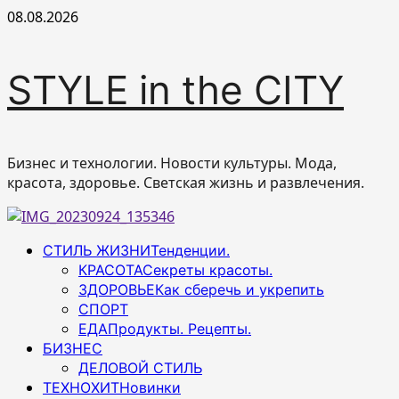
Перейти
08.08.2026
к
содержимому
STYLE in the CITY
Бизнес и технологии. Новости культуры. Мода,
красота, здоровье. Светская жизнь и развлечения.
Основное
СТИЛЬ ЖИЗНИ
Тенденции.
меню
КРАСОТА
Секреты красоты.
ЗДОРОВЬЕ
Как сберечь и укрепить
СПОРТ
ЕДА
Продукты. Рецепты.
БИЗНЕС
ДЕЛОВОЙ СТИЛЬ
ТЕХНОХИТ
Новинки