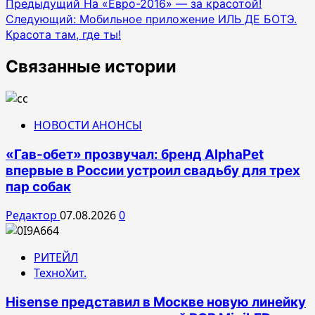
Навигация
Предыдущий
На «Евро-2016» — за красотой!
Следующий:
Мобильное приложение ИЛЬ ДЕ БОТЭ.
по
Красота там, где ты!
записям
Связанные истории
НОВОСТИ АНОНСЫ
«Гав-обет» прозвучал: бренд AlphaPet
впервые в России устроил свадьбу для трех
пар собак
Редактор
07.08.2026
0
РИТЕЙЛ
ТехноХит.
Hisense представил в Москве новую линейку