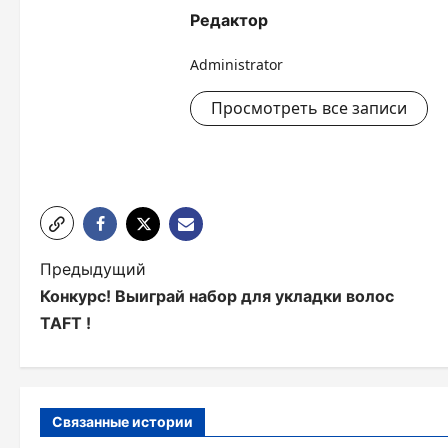
Редактор
Administrator
Просмотреть все записи
Н
Предыдущий
Конкурс! Выиграй набор для укладки волос
а
TAFT !
в
и
г
Связанные истории