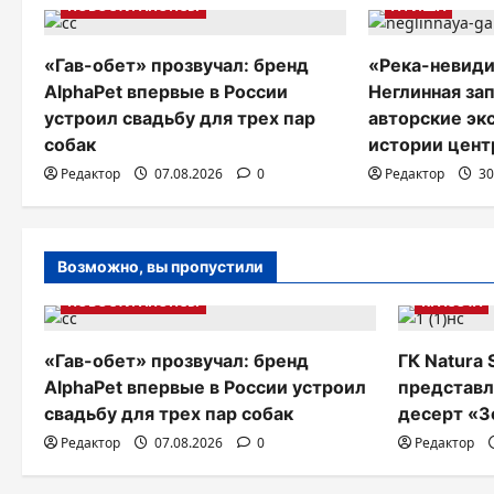
а
НОВОСТИ АНОНСЫ
АФИША
ц
«Гав-обет» прозвучал: бренд
«Река-невиди
и
AlphaPet впервые в России
Неглинная за
устроил свадьбу для трех пар
авторские эк
я
собак
истории цент
п
Редактор
07.08.2026
0
Редактор
30
о
з
Возможно, вы пропустили
а
НОВОСТИ АНОНСЫ
КРАСОТА
п
и
«Гав-обет» прозвучал: бренд
ГК Natura 
AlphaPet впервые в России устроил
представл
с
свадьбу для трех пар собак
десерт «З
я
Редактор
07.08.2026
0
Редактор
м