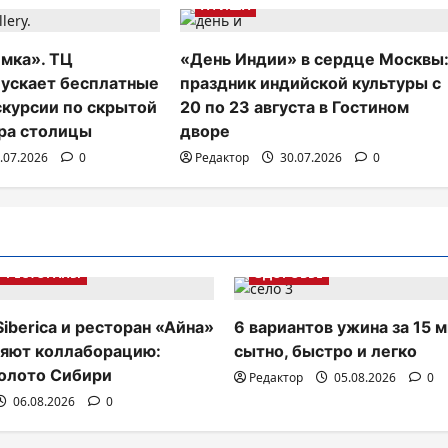
АФИША
мка». ТЦ
«День Индии» в сердце Москвы
пускает бесплатные
праздник индийской культуры с
скурсии по скрытой
20 по 23 августа в Гостином
ра столицы
дворе
.07.2026
0
Редактор
30.07.2026
0
РЕСТОРАНЫ
ЗДОРОВЬЕ
Siberica и ресторан «Айна»
6 вариантов ужина за 15 м
яют коллаборацию:
сытно, быстро и легко
олото Сибири
Редактор
05.08.2026
0
06.08.2026
0