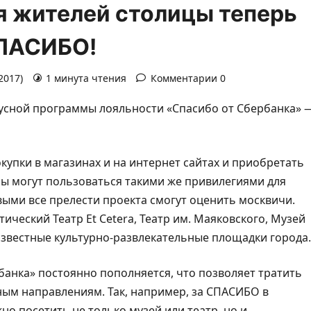
я жителей столицы теперь
СПАСИБО!
2017)
1 минута чтения
Комментарии 0
онусной программы лояльности «Спасибо от
Сбербанка» 
упки в магазинах и на интернет сайтах и приобретать
ы могут пользоваться такими же привилегиями для
выми все прелести проекта смогут оценить москвичи.
ческий Театр Et Cetera, Театр им. Маяковского, Музей
известные культурно-развлекательные площадки города.
банка» постоянно пополняется, что позволяет тратить
ным направлениям. Так, например, за СПАСИБО в
о посетить не только музей или театр, но и