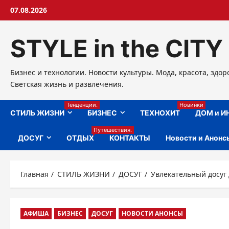
Перейти
07.08.2026
к
содержимому
STYLE in the CITY
Бизнес и технологии. Новости культуры. Мода, красота, здор
Светская жизнь и развлечения.
Тенденции.
Новинки
СТИЛЬ ЖИЗНИ
БИЗНЕС
ТЕХНОХИТ
ДОМ и И
Путешествия.
ДОСУГ
ОТДЫХ
КОНТАКТЫ
Новости и Анонс
Главная
СТИЛЬ ЖИЗНИ
ДОСУГ
Увлекательный досуг
АФИША
БИЗНЕС
ДОСУГ
НОВОСТИ АНОНСЫ