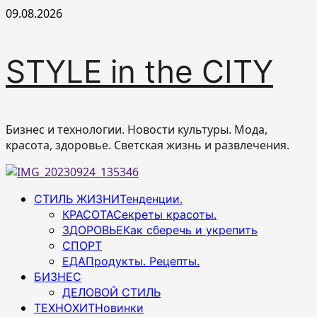
Перейти
09.08.2026
к
содержимому
STYLE in the CITY
Бизнес и технологии. Новости культуры. Мода,
красота, здоровье. Светская жизнь и развлечения.
Основное
СТИЛЬ ЖИЗНИ
Тенденции.
меню
КРАСОТА
Секреты красоты.
ЗДОРОВЬЕ
Как сберечь и укрепить
СПОРТ
ЕДА
Продукты. Рецепты.
БИЗНЕС
ДЕЛОВОЙ СТИЛЬ
ТЕХНОХИТ
Новинки