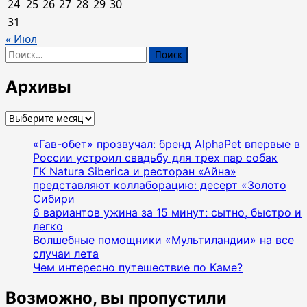
24
25
26
27
28
29
30
31
« Июл
Найти:
Архивы
Архивы
«Гав-обет» прозвучал: бренд AlphaPet впервые в
России устроил свадьбу для трех пар собак
ГК Natura Siberica и ресторан «Айна»
представляют коллаборацию: десерт «Золото
Сибири
6 вариантов ужина за 15 минут: сытно, быстро и
легко
Волшебные помощники «Мультиландии» на все
случаи лета
Чем интересно путешествие по Каме?
Возможно, вы пропустили