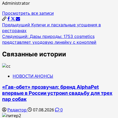
Administrator
Просмотреть все записи
Навигация
Предыдущий
Куличи и пасхальные угощения в
ресторанах
по
Следующий:
Дары природы: 1753 cosmetics
записям
представляет уходовую линейку с коноплей
Связанные истории
НОВОСТИ АНОНСЫ
«Гав-обет» прозвучал: бренд AlphaPet
впервые в России устроил свадьбу для трех
пар собак
Редактор
07.08.2026
0