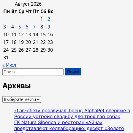
Август 2026
Пн
Вт
Ср
Чт
Пт
Сб
Вс
1
2
3
4
5
6
7
8
9
10
11
12
13
14
15
16
17
18
19
20
21
22
23
24
25
26
27
28
29
30
31
« Июл
Найти:
Архивы
Архивы
«Гав-обет» прозвучал: бренд AlphaPet впервые в
России устроил свадьбу для трех пар собак
ГК Natura Siberica и ресторан «Айна»
представляют коллаборацию: десерт «Золото