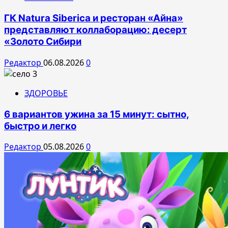
ГК Natura Siberica и ресторан «Айна»
представляют коллаборацию: десерт
«Золото Сибири
Редактор
06.08.2026
0
ЗДОРОВЬЕ
6 вариантов ужина за 15 минут: сытно,
быстро и легко
Редактор
05.08.2026
0