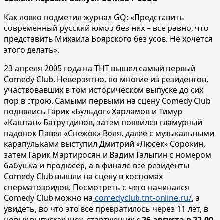
Как ловко подметил журнал GQ: «Представить
современный русский юмор без них – все равно, что
представить Михаила Боярского без усов. Не хочется
этого делать».
23 апреля 2005 года на ТНТ вышел самый первый
Comedy Club. Невероятно, но многие из резидентов,
участвовавших в том историческом выпуске до сих
пор в строю. Самыми первыми на сцену Comedy Club
поднялись Гарик «Бульдог» Харламов и Тимур
«Каштан» Батрутдинов, затем появился гламурный
падонок Павел «Снежок» Воля, далее с музыкальными
карапульками выступил Дмитрий «Люсёк» Сорокин,
затем Гарик Мартиросян и Вадим Галыгин с номером
бабушка и продюсер, а в финале все резиденты
Comedy Club вышли на сцену в костюмах
сперматозоидов. Посмотреть с чего начинался
Comedy Club можно на
comedyclub.tnt-online.ru/
, а
увидеть, во что это все превратилось через 11 лет, в
новых выпусках шоу, стартующих
с 26 августа в 22.00