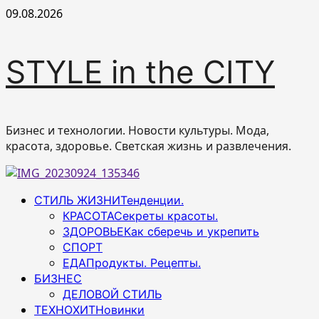
Перейти
09.08.2026
к
содержимому
STYLE in the CITY
Бизнес и технологии. Новости культуры. Мода,
красота, здоровье. Светская жизнь и развлечения.
Основное
СТИЛЬ ЖИЗНИ
Тенденции.
меню
КРАСОТА
Секреты красоты.
ЗДОРОВЬЕ
Как сберечь и укрепить
СПОРТ
ЕДА
Продукты. Рецепты.
БИЗНЕС
ДЕЛОВОЙ СТИЛЬ
ТЕХНОХИТ
Новинки