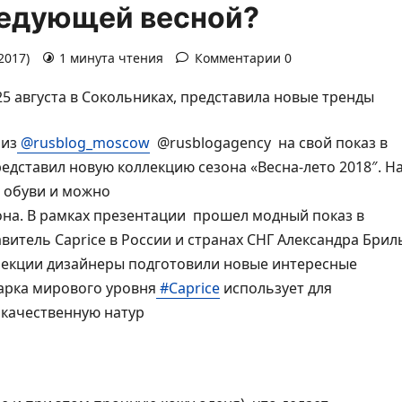
ледующей весной?
2017)
1 минута чтения
Комментарии 0
25 августа в Сокольниках, представила новые тренды
 из
@rusblog_moscow
@rusblogagency на свой показ в
редставил новую коллекцию сезона «
Весна-лето 2018″. Н
 обуви и можно
на. В рамках презентации прошел модный показ в
витель Caprice в России и странах СНГ Александра Брил
оллекции дизайнеры подготовили новые интересные
арка мирового уровня
#Caprice
использует для
качественную натур