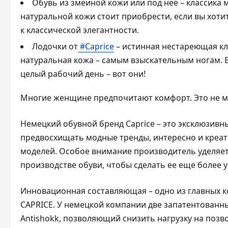
Обувь из змеиной кожи или под нее – классика 
натуральной кожи стоит приобрести, если вы хотит
к классической элегантности.
Лодочки от
#Caprice
– истинная нестареющая кла
натуральная кожа – самым взыскательным ногам. Е
целый рабочий день – вот они!
Многие женщине предпочитают комфорт. Это не м
Немецкий обувной бренд Caprice – это эксклюзивн
предвосхищать модные тренды, интересно и креа
моделей. Особое внимание производитель уделяе
производстве обуви, чтобы сделать ее еще более 
Инновационная составляющая – одно из главных 
CAPRICE. У немецкой компании две запатентованны
Antishokk, позволяющий снизить нагрузку на позв