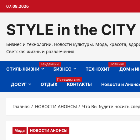
Перейти
07.08.2026
к
содержимому
STYLE in the CITY
Бизнес и технологии. Новости культуры. Мода, красота, здор
Светская жизнь и развлечения.
Тенденции.
Новинки
СТИЛЬ ЖИЗНИ
БИЗНЕС
ТЕХНОХИТ
ДОМ и И
Путешествия.
ДОСУГ
ОТДЫХ
КОНТАКТЫ
Новости и Анонс
Главная
НОВОСТИ АНОНСЫ
Что Вы будете носить сл
Мода
НОВОСТИ АНОНСЫ