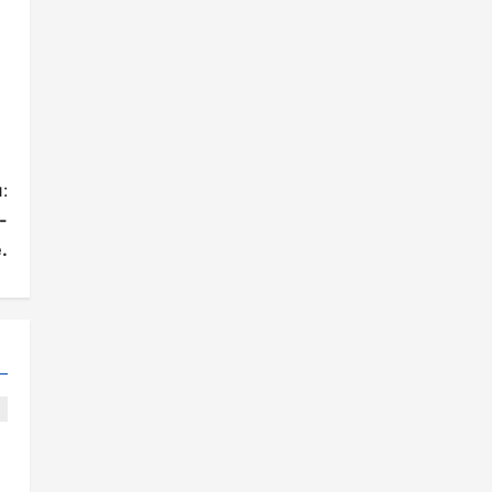
:
-
.