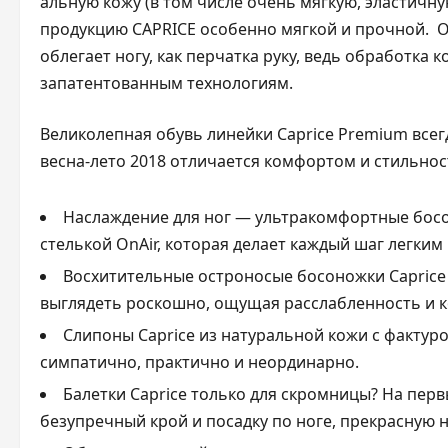
альную кожу (в том числе очень мягкую, эластичну
продукцию
CAPRICE особенно мягкой и прочной. 
облегает ногу, как перчатка руку, ведь обработк
запатентованным технологиям.
Великолепная обувь линейки Caprice Premium всег
весна-лето 2018 отличается комфортом и стильнос
Наслаждение для ног — ультракомфортные бос
стелькой OnAir, которая делает каждый шаг легким
Восхитительные остроносые босоножки Caprice 
выглядеть роскошно, ощущая расслабленность и 
Слипоны Caprice из натуральной кожи с фактур
симпатично, практично и неординарно.
Балетки Caprice только для скромницы? На перв
безупречный крой и посадку по ноге, прекрасную