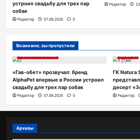
устроил свадьбу для трех пар
я
Редактор
23
собак
п
Редактор
07.08.2026
0
о
з
Возможно, вы пропустили
а
НОВОСТИ АНОНСЫ
КРАСОТА
п
и
«Гав-обет» прозвучал: бренд
ГК Natura 
AlphaPet впервые в России устроил
представл
с
свадьбу для трех пар собак
десерт «З
я
Редактор
07.08.2026
0
Редактор
м
Архивы