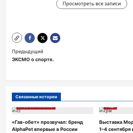
Просмотреть все записи
Н
Предыдущий
ЭКСМО о спорте.
а
в
и
г
Связанные истории
а
НОВОСТИ АНОНСЫ
Мода
ц
«Гав-обет» прозвучал: бренд
Выставка Мо
и
AlphaPet впервые в России
1–4 сентября