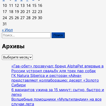
10
11
12
13
14
15
16
17
18
19
20
21
22
23
24
25
26
27
28
29
30
31
« Июл
Найти:
Архивы
Архивы
«Гав-обет» прозвучал: бренд AlphaPet впервые в
России устроил свадьбу для трех пар собак
ГК Natura Siberica и ресторан «Айна»
представляют коллаборацию: десерт «Золото
Сибири
6 вариантов ужина за 15 минут: сытно, быстро и
легко
Волшебные помощники «Мультиландии» на все
случаи лета