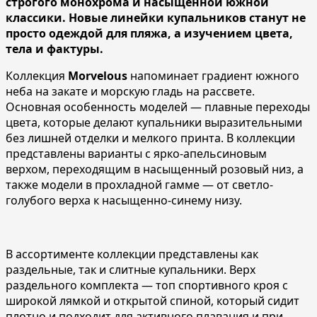
строгого монохрома и насыщенной южной
классики. Нов
ые
линейк
и
купальников
ста
нут
не
просто одежд
ой
для пляжа, а изучение
м
цвета,
тела и
фактуры.
Коллекция
Morvelous
напоминает градиент южного
неба на закате и морскую гладь на рассвете.
Основная особенность моделей — плавные переходы
цвета, которые делают купальники выразительными
без лишней отделки и мелкого принта. В коллекции
представлены варианты с ярко-апельсиновым
верхом, переходящим в насыщенный розовый низ, а
также модели в прохладной гамме — от светло-
голубого верха к насыщенно-синему низу.
В ассортименте коллекции представлены как
раздельные, так и слитные купальники. Верх
раздельного комплекта — топ спортивного кроя с
широкой лямкой и открытой спиной, который сидит
плотно и подходит для активного плавания и при