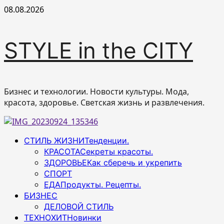
Перейти
08.08.2026
к
содержимому
STYLE in the CITY
Бизнес и технологии. Новости культуры. Мода,
красота, здоровье. Светская жизнь и развлечения.
Основное
СТИЛЬ ЖИЗНИ
Тенденции.
меню
КРАСОТА
Секреты красоты.
ЗДОРОВЬЕ
Как сберечь и укрепить
СПОРТ
ЕДА
Продукты. Рецепты.
БИЗНЕС
ДЕЛОВОЙ СТИЛЬ
ТЕХНОХИТ
Новинки