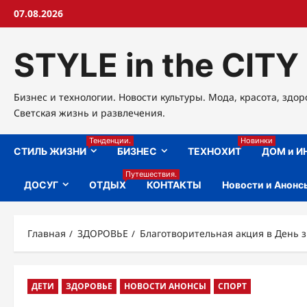
Перейти
07.08.2026
к
содержимому
STYLE in the CITY
Бизнес и технологии. Новости культуры. Мода, красота, здор
Светская жизнь и развлечения.
Тенденции.
Новинки
СТИЛЬ ЖИЗНИ
БИЗНЕС
ТЕХНОХИТ
ДОМ и И
Путешествия.
ДОСУГ
ОТДЫХ
КОНТАКТЫ
Новости и Анонс
Главная
ЗДОРОВЬЕ
Благотворительная акция в День 
ДЕТИ
ЗДОРОВЬЕ
НОВОСТИ АНОНСЫ
СПОРТ