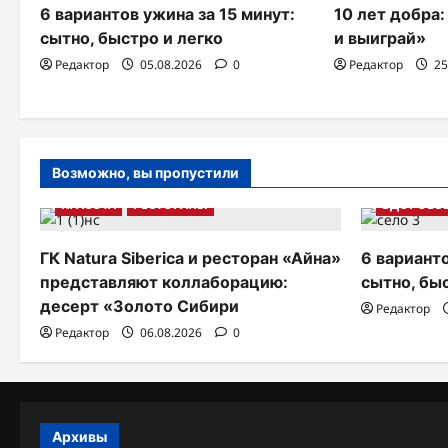
и
6 вариантов ужина за 15 минут:
10 лет добра
я
сытно, быстро и легко
и выиграй»
Редактор
05.08.2026
0
Редактор
25
п
о
з
Возможно, вы пропустили
а
КРАСОТА
РЕСТОРАНЫ
ЗДОРОВЬ
п
и
ГК Natura Siberica и ресторан «Айна»
6 варианто
представляют коллаборацию:
сытно, бы
с
десерт «Золото Сибири
Редактор
я
Редактор
06.08.2026
0
м
Архивы