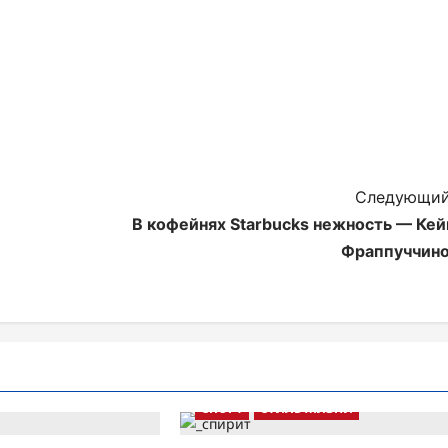
Следующий
В кофейнях Starbucks нежность — Кей
Фраппуччино
СПОРТ
СТИЛЬ ЖИЗНИ