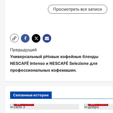
Просмотреть все записи
Н
Предыдущий
Универсальный рНовые кофейные бленды
а
NESCAFÉ Intenso и NESCAFÉ Selezione для
в
профессиональных кофемашин.
и
г
а
Связанные истории
ЗДОРОВЬЕ
ЗДОРОВЬЕ
ц