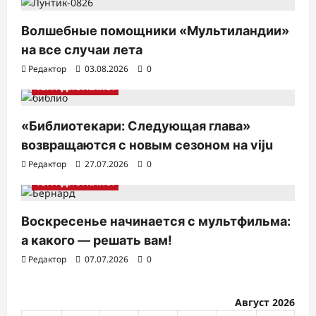
п
Волшебные помощники «Мультиландии»
о
на все случаи лета
з
Редактор
03.08.2026
0
а
ТВ. РАДИО. КИНО.
п
и
«Библиотекари: Следующая глава»
с
возвращаются с новым сезоном на viju
Редактор
27.07.2026
0
я
ТВ. РАДИО. КИНО.
м
Воскресенье начинается с мультфильма:
а какого — решать вам!
Редактор
07.07.2026
0
Август 2026