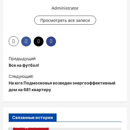
Administrator
Просмотреть все записи
Н
Предыдущий
а
Все на футбол!
в
Следующий:
и
На юге Подмосковья возведен энергоэффективный
дом на 681 квартиру
г
а
ц
и
Связанные истории
я
ТВ. РАДИО. КИНО.