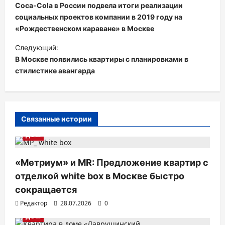
а
Coca-Cola в России подвела итоги реализации
в
социальных проектов компании в 2019 году на
«Рождественском караване» в Москве
и
Следующий:
г
В Москве появились квартиры с планировками в
а
стилистике авангарда
ц
и
я
Связанные истории
п
ДОМ
о
з
«Метриум» и MR: Предложение квартир с
а
отделкой white box в Москве быстро
п
сокращается
Редактор
28.07.2026
0
и
ДОМ
с