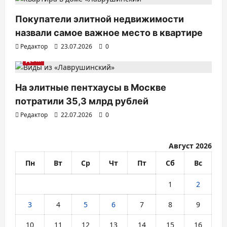
я
Покупатели элитной недвижимости
м
назвали самое важное место в квартире
Редактор
23.07.2026
0
ДОМ
На элитные пентхаусы в Москве
потратили 35,3 млрд рублей
Редактор
22.07.2026
0
Август 2026
Пн
Вт
Ср
Чт
Пт
Сб
Вс
1
2
3
4
5
6
7
8
9
10
11
12
13
14
15
16