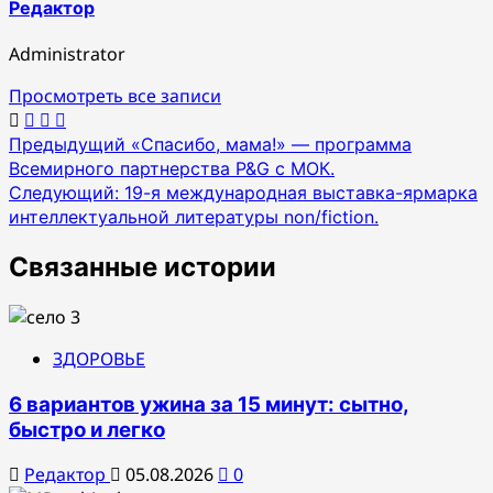
Редактор
Administrator
Просмотреть все записи
Навигация
Предыдущий
«Спасибо, мама!» — программа
Всемирного партнерства P&G с МОК.
по
Следующий:
19-я международная выставка-ярмарка
записям
интеллектуальной литературы non/fiction.
Связанные истории
ЗДОРОВЬЕ
6 вариантов ужина за 15 минут: сытно,
быстро и легко
Редактор
05.08.2026
0