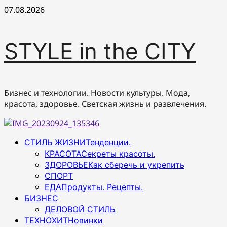
Перейти
07.08.2026
к
содержимому
STYLE in the CITY
Бизнес и технологии. Новости культуры. Мода,
красота, здоровье. Светская жизнь и развлечения.
Основное
СТИЛЬ ЖИЗНИ
Тенденции.
меню
КРАСОТА
Секреты красоты.
ЗДОРОВЬЕ
Как сберечь и укрепить
СПОРТ
ЕДА
Продукты. Рецепты.
БИЗНЕС
ДЕЛОВОЙ СТИЛЬ
ТЕХНОХИТ
Новинки