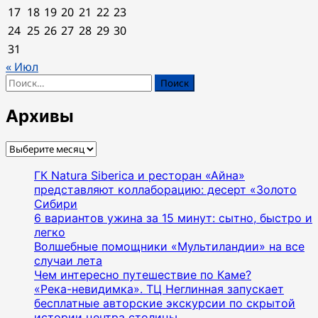
17
18
19
20
21
22
23
24
25
26
27
28
29
30
31
« Июл
Найти:
Архивы
Архивы
ГК Natura Siberica и ресторан «Айна»
представляют коллаборацию: десерт «Золото
Сибири
6 вариантов ужина за 15 минут: сытно, быстро и
легко
Волшебные помощники «Мультиландии» на все
случаи лета
Чем интересно путешествие по Каме?
«Река-невидимка». ТЦ Неглинная запускает
бесплатные авторские экскурсии по скрытой
истории центра столицы