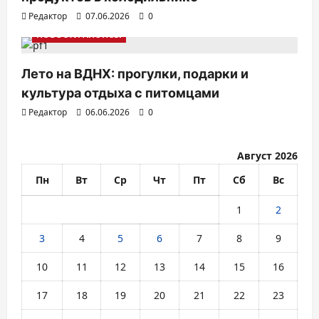
я
Редактор
07.06.2026
0
НОВОСТИ АНОНСЫ
м
Лето на ВДНХ: прогулки, подарки и
культура отдыха с питомцами
Редактор
06.06.2026
0
Август 2026
Пн
Вт
Ср
Чт
Пт
Сб
Вс
1
2
3
4
5
6
7
8
9
10
11
12
13
14
15
16
17
18
19
20
21
22
23