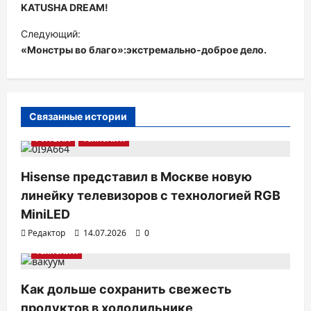
а
KATUSHA DREAM!
в
Следующий:
и
«Монстры во благо»:экстремально-доброе дело.
г
а
ц
Связанные истории
и
РИТЕЙЛ
ТехноХит.
я
п
Hisense представил в Москве новую
линейку телевизоров с технологией RGB
о
MiniLED
з
Редактор
14.07.2026
0
а
ТехноХит.
п
и
Как дольше сохранить свежесть
с
продуктов в холодильнике