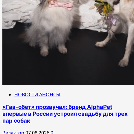
НОВОСТИ АНОНСЫ
«Гав-обет» прозвучал: бренд AlphaPet
впервые в России устроил свадьбу для трех
пар собак
Редактор
07.08.2026
0