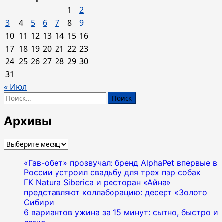
1
2
3
4
5
6
7
8
9
10
11
12
13
14
15
16
17
18
19
20
21
22
23
24
25
26
27
28
29
30
31
« Июл
Найти:
Архивы
Архивы
«Гав-обет» прозвучал: бренд AlphaPet впервые в
России устроил свадьбу для трех пар собак
ГК Natura Siberica и ресторан «Айна»
представляют коллаборацию: десерт «Золото
Сибири
6 вариантов ужина за 15 минут: сытно, быстро и