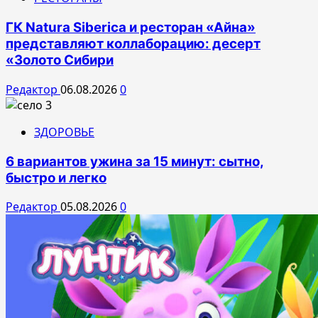
ГК Natura Siberica и ресторан «Айна»
представляют коллаборацию: десерт
«Золото Сибири
Редактор
06.08.2026
0
ЗДОРОВЬЕ
6 вариантов ужина за 15 минут: сытно,
быстро и легко
Редактор
05.08.2026
0