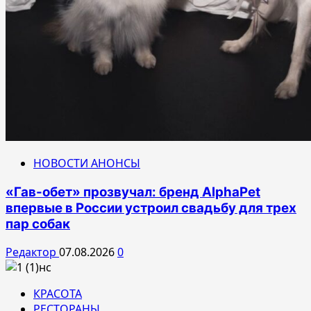
НОВОСТИ АНОНСЫ
«Гав-обет» прозвучал: бренд AlphaPet
впервые в России устроил свадьбу для трех
пар собак
Редактор
07.08.2026
0
КРАСОТА
РЕСТОРАНЫ