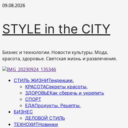
Перейти
09.08.2026
к
содержимому
STYLE in the CITY
Бизнес и технологии. Новости культуры. Мода,
красота, здоровье. Светская жизнь и развлечения.
Основное
СТИЛЬ ЖИЗНИ
Тенденции.
меню
КРАСОТА
Секреты красоты.
ЗДОРОВЬЕ
Как сберечь и укрепить
СПОРТ
ЕДА
Продукты. Рецепты.
БИЗНЕС
ДЕЛОВОЙ СТИЛЬ
ТЕХНОХИТ
Новинки