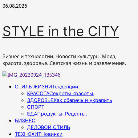
Перейти
06.08.2026
к
содержимому
STYLE in the CITY
Бизнес и технологии. Новости культуры. Мода,
красота, здоровье. Светская жизнь и развлечения.
Основное
СТИЛЬ ЖИЗНИ
Тенденции.
меню
КРАСОТА
Секреты красоты.
ЗДОРОВЬЕ
Как сберечь и укрепить
СПОРТ
ЕДА
Продукты. Рецепты.
БИЗНЕС
ДЕЛОВОЙ СТИЛЬ
ТЕХНОХИТ
Новинки