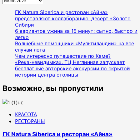
ГК Natura Siberica и ресторан «Айна»
представляют коллаборацию: десерт «Золото
Сибири
6 вариантов ужина за 15 минут: сытно, быстро и
легко
Волшебные помощники «Мультиландии» на все
случаи лета
Чем интересно путешествие по Каме?
«Река-невидимка». ТЦ Неглинная запускает
бесплатные авторские экскурсии по скрытой
истории центра столицы
Возможно, вы пропустили
КРАСОТА
РЕСТОРАНЫ
ГК Natura Siberica и ресторан «Айна»