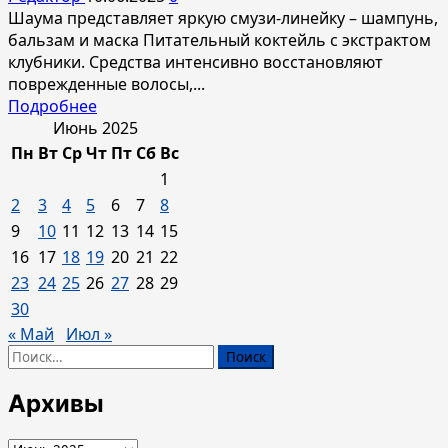
медицинский
Шаума представляет яркую смузи-линейку – шампунь,
центр
бальзам и маска Питательный коктейль с экстрактом
с
клубники. Средства интенсивно восстановляют
дневным
поврежденные волосы,...
стационаром
Прочитать
Подробнее
больше
Июнь 2025
о
Пн
Вт
Ср
Чт
Пт
Сб
Вс
Сочная
1
смузи-
2
3
4
5
6
7
8
линейка
9
10
11
12
13
14
15
Шаума
16
17
18
19
20
21
22
Питательный
коктейль:
23
24
25
26
27
28
29
летний
30
уход
« Май
Июл »
за
Найти:
поврежденными
волосами.
Архивы
Архивы