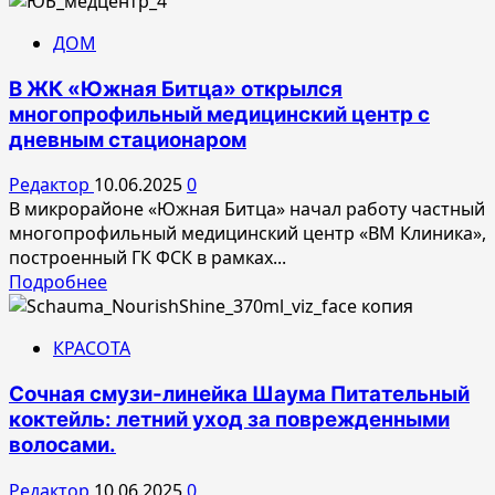
ДОМ
В ЖК «Южная Битца» открылся
многопрофильный медицинский центр с
дневным стационаром
Редактор
10.06.2025
0
В микрорайоне «Южная Битца» начал работу частный
многопрофильный медицинский центр «ВМ Клиника»,
построенный ГК ФСК в рамках...
Прочитать
Подробнее
больше
о
КРАСОТА
В
ЖК
Сочная смузи-линейка Шаума Питательный
«Южная
коктейль: летний уход за поврежденными
Битца»
волосами.
открылся
многопрофильный
Редактор
10.06.2025
0