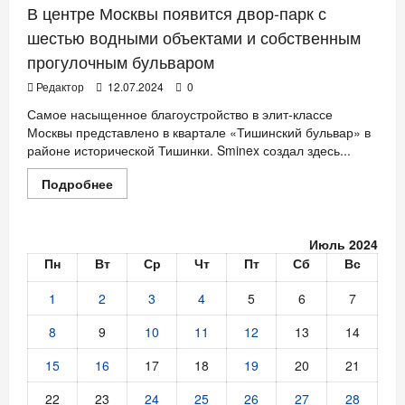
В центре Москвы появится двор-парк с
шестью водными объектами и собственным
прогулочным бульваром
Редактор
12.07.2024
0
Самое насыщенное благоустройство в элит-классе
Москвы представлено в квартале «Тишинский бульвар» в
районе исторической Тишинки. Sminex создал здесь...
Прочитать
Подробнее
больше
о
В
центре
Июль 2024
Москвы
появится
Пн
Вт
Ср
Чт
Пт
Сб
Вс
двор-
парк
с
1
2
3
4
5
6
7
шестью
водными
8
9
10
11
12
13
14
объектами
и
собственным
15
16
17
18
19
20
21
прогулочным
бульваром
22
23
24
25
26
27
28