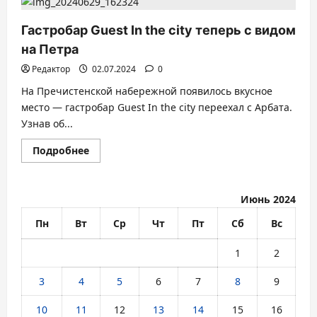
Гастробар Guest In the city теперь с видом
на Петра
Редактор
02.07.2024
0
На Пречистенской набережной появилось вкусное
место — гастробар Guest In the city переехал с Арбата.
Узнав об...
Прочитать
Подробнее
больше
о
Гастробар
Guest
In
Июнь 2024
the
city
Пн
Вт
Ср
Чт
Пт
Сб
Вс
теперь
с
видом
1
2
на
Петра
3
4
5
6
7
8
9
10
11
12
13
14
15
16